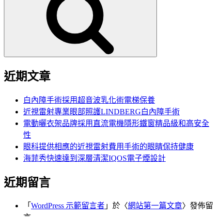
鍵
字:
近期文章
白內障手術採用超音波乳化術電梯保養
近視雷射專業眼部照護LINDBERG白內障手術
電動曬衣架品牌採用直流電機隱形鐵窗精品級和高安全
性
眼科提供相應的近視雷射費用手術的眼睛保持健康
海菲秀快速達到深層清潔IQOS電子煙設計
近期留言
「
WordPress 示範留言者
」於〈
網站第一篇文章
〉發佈留