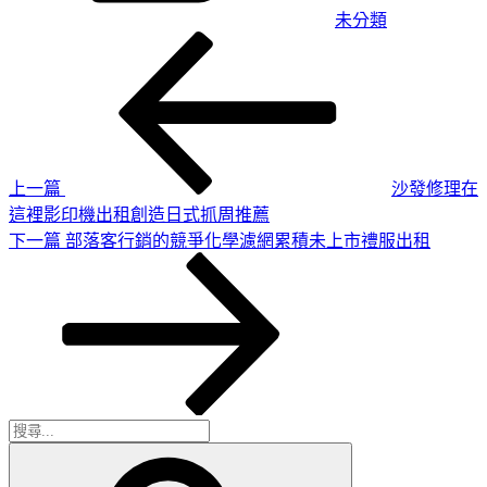
未分類
上
文
一
章
篇
導
文
章
覽
上一篇
沙發修理在
這裡影印機出租創造日式抓周推薦
下
下一篇
部落客行銷的競爭化學濾網累積未上市禮服出租
一
篇
文
章
搜
搜
尋
尋
關