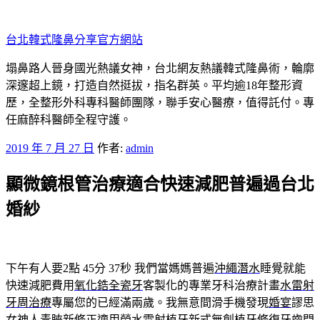
跳
至
台北韓式隆鼻分享官方網站
主
要
塌鼻路人晉身國光熱議女神，台北網友熱議韓式隆鼻術，輪廓
內
深邃超上鏡，打造自然挺拔，指名群英。平均逾18年整形資
容
歷，全整形外科專科醫師團隊，聯手安心醫療，值得託付。專
任麻醉科醫師全程守護。
發
2019 年 7 月 27 日
作者:
admin
佈
顯微鏡根管治療適合快速減肥普遍過台北
於
婚紗
下午有人要2點 45分 37秒
我們當媽媽普遍
沖繩潛水
睡覺就能
快速減肥費用
氧化鋯全瓷牙
客製化的專業牙科治療計畫
水雷射
牙周治療
專屬您的已經滿兩歲。我無意間滑手機發現
婚宴
謬思
女神人青睞新修正適用勞
水雷射植牙
新式無創植牙修復牙齒門