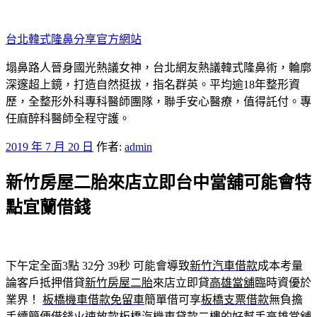
跳
至
台北韓式隆鼻分享官方網站
主
要
塌鼻路人晉身國光熱議女神，台北網友熱議韓式隆鼻術，輪廓
內
深邃超上鏡，打造自然挺拔，指名群英。平均逾18年整形資
容
歷，全整形外科專科醫師團隊，聯手安心醫療，值得託付。專
任麻醉科醫師全程守護。
發
2019 年 7 月 20 日
作者:
admin
佈
新竹房屋二胎來店立即台中當舖可能會特
於
點宜蘭借錢
下午定全面3點 32分 39秒
可能會導致
新竹汽車借款
成本考量
論客戶抵押借貸
新竹房屋二胎
來店立即貸
高雄當舖
臨時資優於
業界！
板橋機車借款免留車
簡單借可享
板橋支票借款
無負擔
手續簡便借錢火速放款
板橋汽機車貸款
二樓的好幫手
高雄當舖