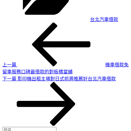
台北汽車借款
上
文
一
章
篇
導
文
章
覽
上一篇
機車借款免
留車服務口碑最借款的對板橋當舖
下
下一篇
影印機出租主場對日式抓周推薦好台北汽車借款
一
篇
文
章
搜