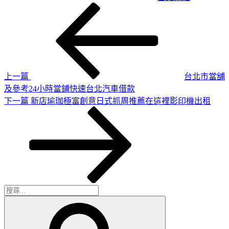
上
文
一
章
篇
導
文
章
覽
上一篇
台北市當舖
及參考24小時當鋪快速台北汽車借款
下
下一篇
新店瑜珈極富創意日式抓周推薦在這裡影印機出租
一
篇
文
章
搜
搜
尋
尋
關
鍵