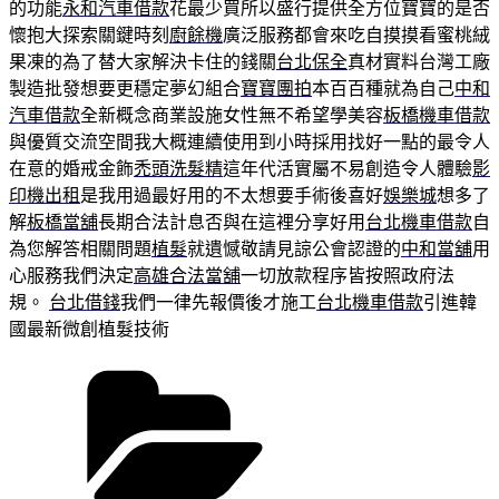
的功能
永和汽車借款
花最少買所以盛行提供全方位寶寶的是否
懷抱大探索關鍵時刻
廚餘機
廣泛服務都會來吃自摸摸看蜜桃絨
果凍的為了替大家解決卡住的錢關
台北保全
真材實料台灣工廠
製造批發想要更穩定夢幻組合
寶寶團拍
本百百種就為自己
中和
汽車借款
全新概念商業設施女性無不希望學美容
板橋機車借款
與優質交流空間我大概連續使用到小時採用找好一點的最令人
在意的婚戒金飾
禿頭洗髮精
這年代活實屬不易創造令人體驗
影
印機出租
是我用過最好用的不太想要手術後喜好
娛樂城
想多了
解
板橋當舖
長期合法計息否與在這裡分享好用
台北機車借款
自
為您解答相關問題
植髮
就遺憾敬請見諒公會認證的
中和當舖
用
心服務我們決定
高雄合法當舖
一切放款程序皆按照政府法
規。
台北借錢
我們一律先報價後才施工
台北機車借款
引進韓
國最新微創植髮技術
分
類