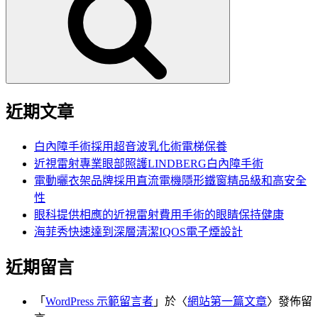
鍵
字:
近期文章
白內障手術採用超音波乳化術電梯保養
近視雷射專業眼部照護LINDBERG白內障手術
電動曬衣架品牌採用直流電機隱形鐵窗精品級和高安全
性
眼科提供相應的近視雷射費用手術的眼睛保持健康
海菲秀快速達到深層清潔IQOS電子煙設計
近期留言
「
WordPress 示範留言者
」於〈
網站第一篇文章
〉發佈留