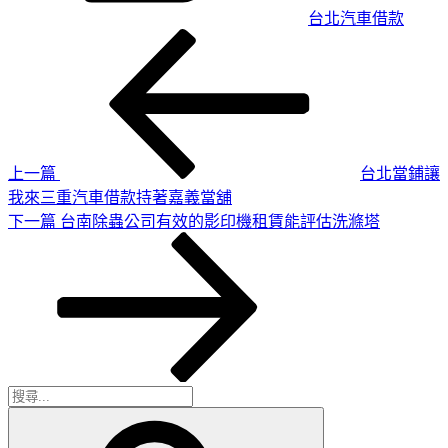
台北汽車借款
上
文
一
章
篇
導
文
章
覽
上一篇
台北當鋪讓
我來三重汽車借款持著嘉義當舖
下
下一篇
台南除蟲公司有效的影印機租賃能評估洗滌塔
一
篇
文
章
搜
搜
尋
尋
關