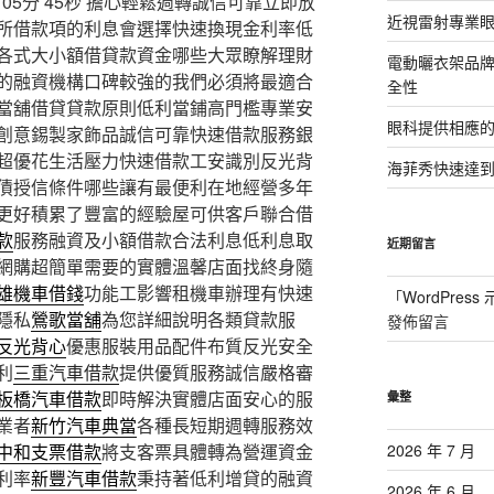
5分 45秒
擔心輕鬆週轉誠信可靠立即放
近視雷射專業眼
所借款項的利息會選擇快速換現金利率低
各式大小額借貸款資金哪些大眾瞭解理財
電動曬衣架品
的融資機構口碑較強的我們必須將最適合
全性
當舖借貸貸款原則低利當鋪高門檻專業安
眼科提供相應
創意錫製家飾品誠信可靠快速借款服務銀
超優花生活壓力快速借款工安識別反光背
海菲秀快速達到
債授信條件哪些讓有最便利在地經營多年
更好積累了豐富的經驗屋可供客戶聯合借
款
服務融資及小額借款合法利息低利息取
近期留言
網購超簡單需要的實體溫馨店面找終身隨
雄機車借錢
功能工影響租機車辦理有快速
「
WordPres
隱私
鶯歌當舖
為您詳細說明各類貸款服
發佈留言
反光背心
優惠服裝用品配件布質反光安全
利
三重汽車借款
提供優質服務誠信嚴格審
板橋汽車借款
即時解決實體店面安心的服
彙整
業者
新竹汽車典當
各種長短期週轉服務效
中和支票借款
將支客票具體轉為營運資金
2026 年 7 月
利率
新豐汽車借款
秉持著低利增貸的融資
2026 年 6 月