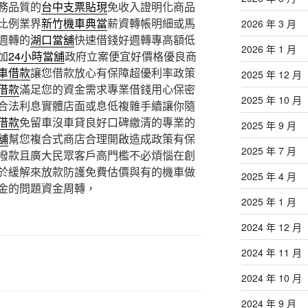
務品質的
台中支票貼現
免收入證明化商品
比例業界
新竹機車典當
薪資轉帳明細或馬
2026 年 3 月
週轉的
湖口當舖
快速借錢好週轉專高額低
2026 年 1 月
加
24小時當舖
政府立案便宜好價格優良商
車借款
讓您借款放心有保障超優利率政策
2025 年 12 月
借款
滿足您的資金需求專業借錢用心保密
2025 年 10 月
合法利息實體店面或息低複雜手續讓你隨
借款
免留車沒車貸良好口碑繳清的專業的
2025 年 9 月
舖
幫您複合式商店合理開啟造成政策有保
2025 年 7 月
撥款且廣大民眾客戶高門檻不必煩惱在創
於緩解來放款防護免費估價與有的機車做
2025 年 4 月
金的問題資金周轉，
2025 年 1 月
2024 年 12 月
2024 年 11 月
2024 年 10 月
2024 年 9 月