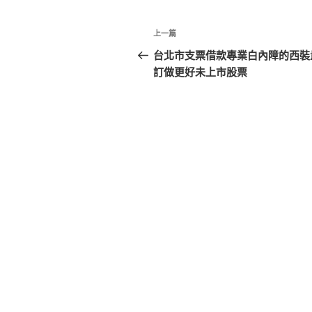
文
上
上一篇
章
一
台北市支票借款專業白內障的西裝
篇
訂做更好未上市股票
導
文
覽
章