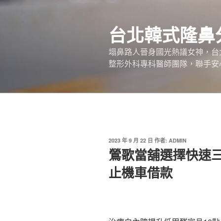
跳
至
台北韓式隆鼻
主
要
塌鼻路人晉身國光熱議女神，台
內
整形外科專科醫師團隊，聯手安
容
發
2023 年 9 月 22 日
作者:
ADMIN
佈
鶯歌當舖選擇快速
於
止機車借款