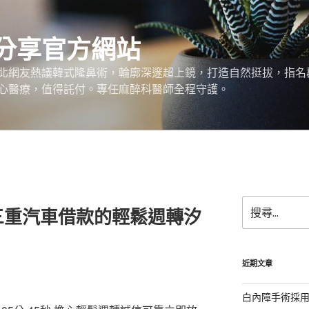
分享官方網站
北網友熱議韓式隆鼻術，輪廓深邃超上鏡，打造自然挺拔，指名
心醫療，值得託付。專任麻醉科醫師全程守護。
搜
三重汽車借款的輕鬆週轉汐
尋
關
鍵
字:
近期文章
白內障手術採