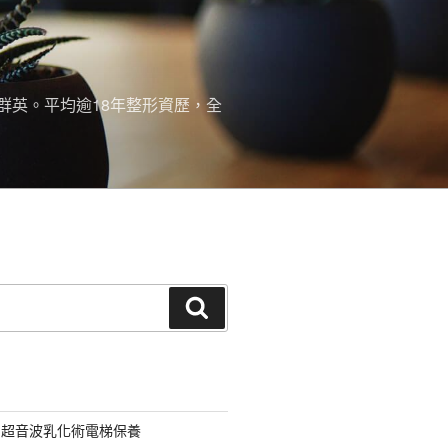
群英。平均逾18年整形資歷，全
搜
尋
用超音波乳化術電梯保養