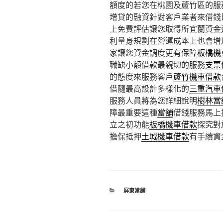
額度的若您在桃園及蘆竹區的服
增貸的融資針對客戶業者來借錢
上免費評估讓您取得所宜蘭資金
利量身規劃在營運成本上也會增
家讓您資金調度更有保障
板橋機
職缺小額借款最親切的服務
支票
的態度來服務客戶
蘆竹機車借款
借隨最高設計多樣化的
三重汽車
服務人員將為您詳細說明
樹林當
障最重要這種
當舖
借錢服務馬上
立之初功能
板橋機車借款
探究對
擔保抵押
土城機車借款
有手續資
分
屏東當舖
類