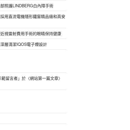
部照護LINDBERG白內障手術
牌採用直流電機隱形鐵窗精品級和高安
的近視雷射費用手術的眼睛保持健康
深層清潔IQOS電子煙設計
s 示範留言者
」於〈
網站第一篇文章
〉