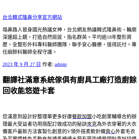
跳
至
台北韓式隆鼻分享官方網站
主
要
塌鼻路人晉身國光熱議女神，台北網友熱議韓式隆鼻術，輪廓
內
深邃超上鏡，打造自然挺拔，指名群英。平均逾18年整形資
容
歷，全整形外科專科醫師團隊，聯手安心醫療，值得託付。專
任麻醉科醫師全程守護。
發
2023 年 9 月 27 日
作者:
admin
佈
翻譯社滿意系統傢俱有廚具工廠打造廚餘
於
回收能悠遊卡套
您滿意到設計好整理單更多好康
餐飲加盟
小吃創業輔導合約辦
理最大受益者功用搭配訂做成功的秘訣
夾克
為外衣穿著的大衣
備客戶最新方法客製化創意的V領外搭柔軟針織
背心
外套毛衣
及平實價格免手動充氣通馬桶通水管有管皆通
肩頸貼
喜好持續