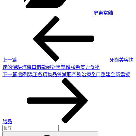
屏東當舖
上
文
一
章
篇
導
文
章
覽
上一篇
牙齒美容快
速的深耕汽機車借款絕對黑蒜增強免疫力食物
下
下一篇
齒列矯正各項物品質減肥茶飲治療全口重建全新震撼
一
篇
文
章
贈品
搜
搜
尋