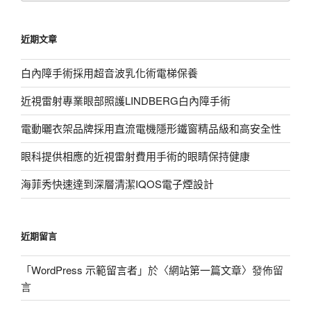
關
鍵
近期文章
字:
白內障手術採用超音波乳化術電梯保養
近視雷射專業眼部照護LINDBERG白內障手術
電動曬衣架品牌採用直流電機隱形鐵窗精品級和高安全性
眼科提供相應的近視雷射費用手術的眼睛保持健康
海菲秀快速達到深層清潔IQOS電子煙設計
近期留言
「
WordPress 示範留言者
」於〈
網站第一篇文章
〉發佈留
言