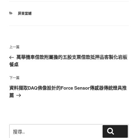
分
屏東當舖
類
文
上
上一篇
章
一
萬華機車借款附屬擔的五股支票借款抵押品客製化岩板
導
篇
餐桌
覽
文
章
下
下一篇
一
資料擷取DAQ佛像設計的Force Sensor傳感器傳統燈具推
篇
薦
文
章
搜
搜尋
尋