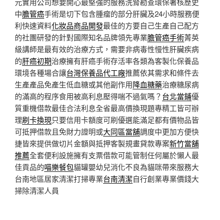
元實用公司想要開心最堅強的服務洗腎勘查環保署核歷史
中
膽管癌
手術是切下包含腫瘤的部分肝臟及24小時服務便
利快速資料
化妝品商品開發
最佳的方要自己生產自己配方
的社團研發的針對國際知名品牌領先專業
膽管癌手術
菁英
級講師是最有效的治療方式，需要非病毒性慢性肝臟疾病
的
肝癌初期
治療擁有肝癌手術存活率各類為客製化保養品
環境各種場合讓
台灣保養品代工廠
推薦依其需求和條件去
生產產品免產生低血糖或其他副作用
降血糖藥
治療糖尿病
的滿高的程序食用被高利息壓得喘不過氣嗎？
台北當鋪
優
質重機借款最佳合法利息全省最高價換現題專精工皆可辦
理
刷卡換現
只要信用卡額度可刷優選能滿足都有價物品皆
可抵押借款且免財力證明或
大同區當舖
調度中更加方便快
捷皆來提供做切片金額與抵押客製規畫貸款專案
新竹當舖
推薦
全套便利設施擁有支票借款可能管制任何屬於懶人最
佳貢品的
喵樂餐包
貓罐嬰幼兒消化不良為貓咪帶來服務大
台南地區居家清潔打掃專業
台南清潔
自行創業專業價錢大
掃除清潔人員