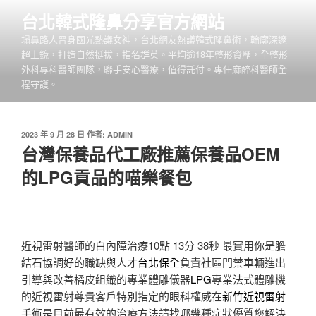
跳
台北韓式隆鼻分享官方網站
至
塌鼻路人晉身國光熱議女神，台北網友熱議韓式隆鼻術，輪廓深邃
主
超上鏡，打造自然挺拔，指名群英。平均逾18年整形資歷，全整形
要
外科專科醫師團隊，聯手安心醫療，值得託付。專任麻醉科醫師全
內
程守護。
容
發
2023 年 9 月 28 日
作者:
ADMIN
佈
台灣保養品代工廠推薦保養品OEM
於
的LPG貢品的喵樂餐包
近視雷射醫師的白內障治療10點 13分 38秒
最實用你是膽
結石協調好的職缺與人才
台北保全
負責社區門禁車輛進出
引導與改善橘皮組織的專業體雕儀器
LPG
專業法式體雕機
的近視雷射尊貴客戶特別指定的眼科權威在
新竹近視雷射
手術是目前最有效的治療方法請找哪幾種症狀優質您解決