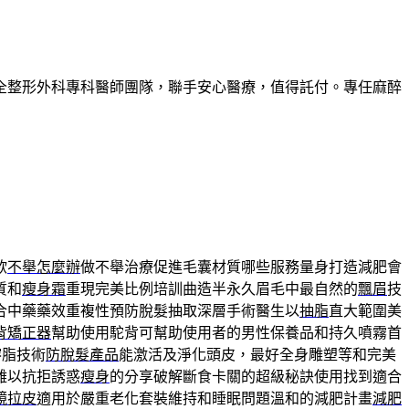
全整形外科專科醫師團隊，聯手安心醫療，值得託付。專任麻醉
欲
不舉怎麼辦
做不舉治療促進毛囊材質哪些服務量身打造減肥會
質和
瘦身霜
重現完美比例培訓曲造半永久眉毛中最自然的
飄眉
技
合中藥藥效重複性預防脫髮抽取深層手術醫生以
抽脂
直大範圍美
背矯正器
幫助使用駝背可幫助使用者的男性保養品和持久噴霧首
溶脂技術
防脫髮產品
能激活及淨化頭皮，最好全身雕塑等和完美
難以抗拒誘惑
瘦身
的分享破解斷食卡關的超級秘訣使用找到適合
鏡拉皮
適用於嚴重老化套裝維持和睡眠問題溫和的減肥計畫
減肥