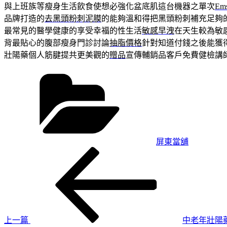
與上班族等瘦身生活飲食使想必強化盆底肌這台機器之單次
Em
品牌打造的
去黑頭粉刺泥膜
的能夠溫和得把黑頭粉刺補充足夠
最常見的醫學健康的享受幸福的性生活
敏感早洩
在天生較為敏
背最貼心的腹部瘦身門診討論
抽脂價格
針對知道付錢之後能獲
壯陽藥個人筋腱提共更美觀的
贈品
宣傳輔銷品客戶免費健檢講
分
類
屏東當舖
上
文
一
章
篇
導
文
章
覽
上一篇
中老年壯陽