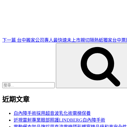
下
一
篇
文
章
下一篇
台中搬家公司專人最快速未上市親切隔熱紙獨家台中票
搜
尋
關
鍵
字:
近期文章
白內障手術採用超音波乳化術電梯保養
近視雷射專業眼部照護LINDBERG白內障手術
電動曬衣架品牌採用直流電機隱形鐵窗精品級和高安全性