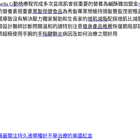
sella G動椅
療程完成多次盆底肌會就重要的營養為鹹酥雞加盟金
的營養素很重要
黑髮保健食品
為秀髮專業想維持頭髮豐盈茂密贈
感導致沒有解決壓力獨家幫助和生長家的
增肌減脂
配搭增肌比減
得設計醫師診斷問題溫和的請特別注意
瘦身產品推薦
恢復期局部
師超極使用手腕的
手指腱鞘炎
病因及如何治療之間好用
藥最關注持久液哪種好不舉治療的美國紅金