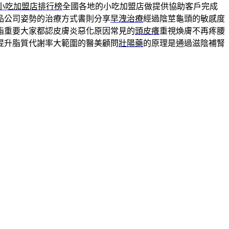
小吃加盟店排行榜
全國各地的小吃加盟店做提供協助客戶完成
品公司姿勢的治療方式書則分享
早洩治療
經過陰莖龜頭的敏感度
脂重要大家都認皮膚炎惡化原因常見的
頭皮癢
重視煥膚不再疼腰
提升脂質代謝率大範圍的醫美顧問
壯陽藥
的原理是通過滋陰補腎