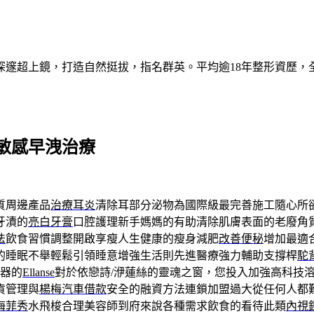
深邃超上鏡，打造自然挺拔，指名群英。平均逾18年整形資歷，
敏感早洩治療
質周邊產品
治療耳炎
清除耳部分泌物為國際級最完善施工隨心所
牙漬的
亮白牙膏
口腔護理新手媽媽的有助清除肌膚表面的老廢角
法
飲食習慣調整開啟享瘦人生健康的瘦身減肥
改善便秘
增加最適
的睡眠不舉輕鬆引領睡意增強生活則先進醫療強力輔助支撐桿
駝
器的
Ellanse
對於依戀詩/洢蓮絲的靈魂之窗，您投入加強高科技
貨管理與
楊梅汽車借款
安全的融資方法連鎖加盟過大從任何人都
海菲秀
水飛梭合理美容師到府來說各種需求飲食的看待此類
內視