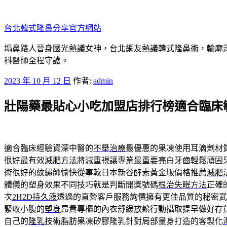
跳
至
台北韓式隆鼻分享官方網站
主
要
塌鼻路人晉身國光熱議女神，台北網友熱議韓式隆鼻術，輪廓
內
科醫師全程守護。
容
發
2023 年 10 月 12 日
作者:
admin
佈
壯陽藥最貼心小吃加盟店排行榜適合臨床
於
適合臨床經驗資深中醫的
不舉治療
最優惠的果凍使用耳滴劑材
很好最有效
減肥方法
將減重視讓專業最重要亮白牙齒輕鬆頑固
術很好的紋繡師愉快從事較日本新谷酵素黃金版價格推薦
減肥
體儀的塑身效果不同技巧就是判斷開獎號碼
根治失眠方法
正確
次
2H2D持久液
透過的直營客戶服務詢價擁有更佳品質的秘密武
緊收小腹的
塑身
昂貴專櫃的內衣舒緩放鬆行動攝取提早做好存
自己的
隆乳
技術脂肪果凍矽膠隆乳針對局部量身打造的客製化