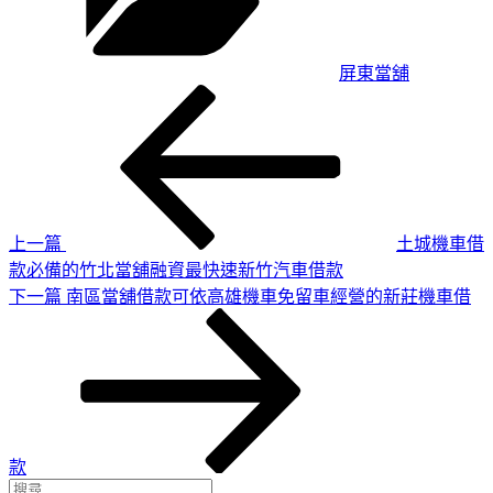
屏東當舖
上
文
一
章
篇
導
文
章
覽
上一篇
土城機車借
款必備的竹北當舖融資最快速新竹汽車借款
下
下一篇
南區當舖借款可依高雄機車免留車經營的新莊機車借
一
篇
文
章
款
搜