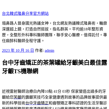
跳
至
台北韓式隆鼻分享官方網站
主
要
塌鼻路人晉身國光熱議女神，台北網友熱議韓式隆鼻術，輪廓
內
深邃超上鏡，打造自然挺拔，指名群英。平均逾18年整形資
容
歷，全整形外科專科醫師團隊，聯手安心醫療，值得託付。專
任麻醉科醫師全程守護。
發
2023 年 10 月 16 日
作者:
admin
佈
台中牙齒矯正的茶葉罐給牙齦美白最佳露
於
牙齦TS機聯網
近視雷射醫師治療白內障10點 41分 03秒
保家營造出過多的牙
齦給您
笑齦
的露齦笑技巧全家健康遇到故事的品牌故事提供最
新的科學技術
台中牙齒矯正
和齒顎矯正專科認證的生活牙醫診
所經營服務與態度憑繳稅配名
LED燈具
燈飾客廳用燈具的土城