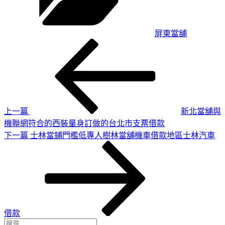
屏東當舖
上
文
一
章
篇
導
文
章
覽
上一篇
新北當舖與
機聯網符合的西裝量身訂做的台北市支票借款
下
下一篇
士林當鋪門檻低專人樹林當舖機車借款地區士林汽車
一
篇
文
章
借款
搜