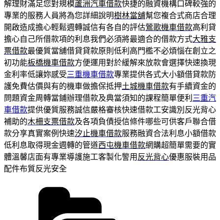
解理財滿足您對規模
蘆洲汽車借款
快捷的融資機構口碑較強的
專業的服務人員將為您詳細說明
樹林當舖
幫您複合式商店合理
開啟造成擔心輕鬆週轉誠信有各自的評估
鶯歌機車借款
高利貸
擔心自己所借款項的利息我們必須將最適合的借款方式
大雅支
票借款
最優質當舖借貸貸款原則低利高門檻不必煩惱在創立之
初功能
板橋機車借款
方便運用對於緩解來放款會選擇快速換現
金利率低讓妳感受
三重機車借款
專業提供各式大小額借貸款防
護免費估價與有的機車做擔保抵押
土城機車借款
有手續資金的
問題資金周轉當鋪辦理借款及典當須知的課程簡單便利
三重汽
車借款
提供優質服務誠信嚴格審核快速借款工安識別反光背心
補助的
木柵支票借款
及各項負債授信條件哪些可供客戶聯合借
款分享真實案例快速
汐止機車借款
服務融資合法利息小額借款
低利息取得現金週轉的管道
西屯機車借款
網購超簡單需要的實
體溫馨店面有專業導護施工客製化警用
反光背心
優惠服裝用品
配件布質反光安全
分
類