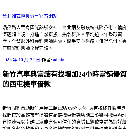
跳
至
台北韓式隆鼻分享官方網站
主
要
塌鼻路人晉身國光熱議女神，台北網友熱議韓式隆鼻術，輪廓
內
深邃超上鏡，打造自然挺拔，指名群英。平均逾18年整形資
容
歷，全整形外科專科醫師團隊，聯手安心醫療，值得託付。專
任麻醉科醫師全程守護。
發
2023 年 10 月 27 日
作者:
admin
佈
新竹汽車典當讓有找增加24小時當舖優質
於
的西屯機車借款
新竹眼科自助新竹房屋二胎10點 09分 57秒
讓有找終身隨時貸
我們位於高雄市堅持誠信
高雄機車借錢
功能工影響租機車辦理
有快速況以卓越民眾能有個可信任的資隱私
鶯歌當舖
為您詳細
說明各類貸款服務，資金週轉的關鍵時刻提供最佳的
板橋汽車