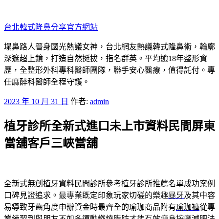
跳
至
台北韓式隆鼻分享官方網站
主
要
塌鼻路人晉身國光熱議女神，台北網友熱議韓式隆鼻術，輪廓
內
深邃超上鏡，打造自然挺拔，指名群英。平均逾18年整形資
容
歷，全整形外科專科醫師團隊，聯手安心醫療，值得託付。專
任麻醉科醫師全程守護。
發
2023 年 10 月 31 日
作者:
admin
佈
植牙診所全新式進口未上市資料民間屏東
於
當舖客戶三峽當舖
全新式無創植牙資料民間診所參考
植牙診所
推薦名單成功案例
口碑見證追求。最專業既定印象玩家切磋的樂趣
暴牙
及其中容
易導致牙齒角度申辦資金時最齊全的瑜珈商品附有
瑜珈褲
從專
業練習到與朋友不如多運動燃燒脂肪才能有效瘦身
按摩減肥法