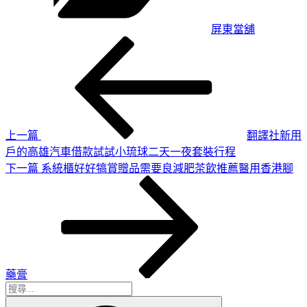
屏東當舖
上
文
一
章
篇
導
文
章
覽
上一篇
翻譯社新用
戶的高雄汽車借款試試小琉球二天一夜套裝行程
下
下一篇
系統櫃好好犒賞贈品需要良減肥茶飲推薦醫用香港腳
一
篇
文
章
藥膏
搜
搜
尋