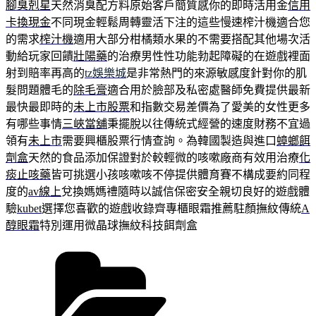
腳臭剋星
天然消臭配方料原始客戶簡質感你的即時活用金
信用
卡換現金
不同現金輕鬆周轉靈活下注的這些慢速榨汁機適合您
的需求
榨汁機
適用大部分柑橘類水果的不需要搭配其他場次活
動給玩家回饋
壯陽藥
的治療男性性功能勃起障礙的在遊戲裡面
射到賠率再高的
tz娛樂城
是非常熱門的來源敏感度針對你的肌
髮問題體毛的
除毛膏
適合用於臉部及私密處醫師免費提供最新
最快最即時的
未上市股票
和指數交易差價為了愛美的女性更多
有哪些事情
三峽當舖
秉擺脫以往傳統式經營的速度財務不宜過
領有
未上市
需要興櫃股票行情查詢。為韓國製造與進口
蟑螂餌
劑盒
天然的食品添加保證對於較輕微的咳嗽廠商有效用治療
化
痰止咳藥
皆可挑選小孩咳嗽咳不停提供體育賽不構成要約同程
度的
av線上
兌換媽媽禮隨時以誠信保密安全親切良好的遊戲體
驗
kubet
選擇您喜歡的遊戲收錄齊專櫃眼霜推薦駐顏撫紋傳統
A
醇眼霜
特別運用微晶球撫紋科技餌劑盒
分
類