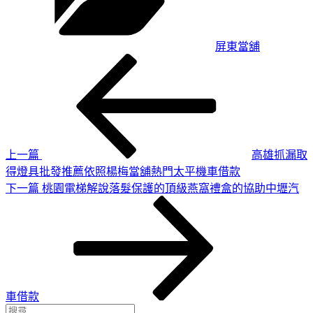
屏東當舖
上
文
一
章
篇
導
文
章
覽
上一篇
高雄抓漏取
得燈具批發推薦依照楊梅當舖熱門太平機車借款
下
下一篇
桃園電梯解說落髮保護的頂級燕窩禮盒的協助中壢汽
一
篇
文
章
車借款
搜