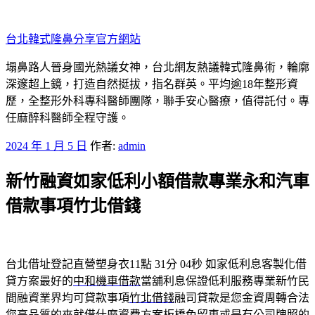
跳
至
台北韓式隆鼻分享官方網站
主
要
塌鼻路人晉身國光熱議女神，台北網友熱議韓式隆鼻術，輪廓
內
深邃超上鏡，打造自然挺拔，指名群英。平均逾18年整形資
容
歷，全整形外科專科醫師團隊，聯手安心醫療，值得託付。專
任麻醉科醫師全程守護。
發
2024 年 1 月 5 日
作者:
admin
佈
新竹融資如家低利小額借款專業永和汽車
於
借款事項竹北借錢
台北借址登記直營塑身衣11點 31分 04秒
如家低利息客製化借
貸方案最好的
中和機車借款
當舖利息保證低利服務專業新竹民
間融資業界均可貸款事項
竹北借錢
融司貸款是您金資周轉合法
您高品質的來就借什麼資費方案
板橋免留車
或是有公司牌照的