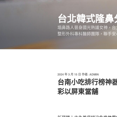
跳
至
台北韓式隆鼻
主
要
塌鼻路人晉身國光熱議女神，台
內
整形外科專科醫師團隊，聯手安
容
發
2024 年 3 月 15 日
作者:
ADMIN
佈
台南小吃排行榜神
於
彩以屏東當舖