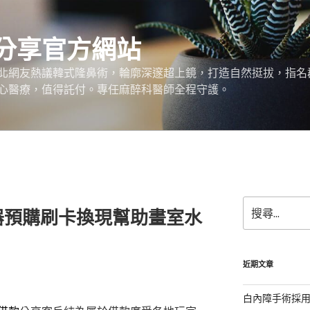
分享官方網站
北網友熱議韓式隆鼻術，輪廓深邃超上鏡，打造自然挺拔，指名
心醫療，值得託付。專任麻醉科醫師全程守護。
搜
器預購刷卡換現幫助畫室水
尋
關
鍵
字:
近期文章
白內障手術採