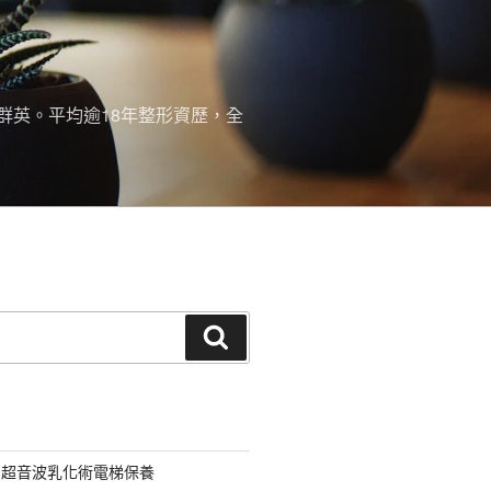
群英。平均逾18年整形資歷，全
搜
尋
用超音波乳化術電梯保養