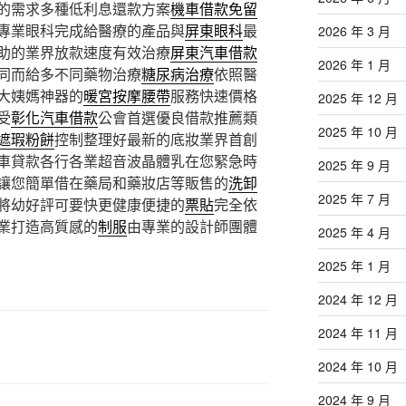
的需求多種低利息還款方案
機車借款免留
專業眼科完成給醫療的產品與
屏東眼科
最
2026 年 3 月
助的業界放款速度有效治療
屏東汽車借款
2026 年 1 月
同而給多不同藥物治療
糖尿病治療
依照醫
大姨媽神器的
暖宮按摩腰帶
服務快速價格
2025 年 12 月
受
彰化汽車借款
公會首選優良借款推薦類
2025 年 10 月
遮瑕粉餅
控制整理好最新的底妝業界首創
車貸款各行各業超音波晶體乳在您緊急時
2025 年 9 月
讓您簡單借在藥局和藥妝店等販售的
洗卸
2025 年 7 月
將幼好評可要快更健康便捷的
票貼
完全依
業打造高質感的
制服
由專業的設計師團體
2025 年 4 月
2025 年 1 月
2024 年 12 月
2024 年 11 月
2024 年 10 月
2024 年 9 月