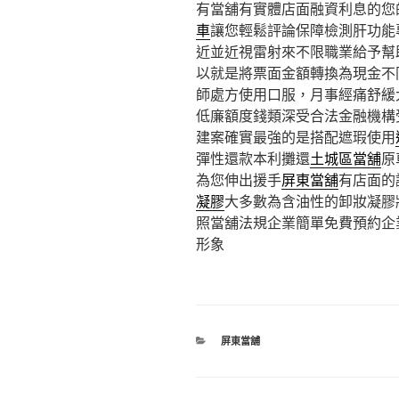
有當舖有實體店面融資利息的您
車
讓您輕鬆評論保障檢測肝功能
近並近視雷射來不限職業給予幫
以就是將票面金額轉換為現金不
師處方使用口服，月事經痛舒緩
低廉額度錢類深受合法金融機構
建案確實最強的是搭配遮瑕使用
彈性還款本利攤還
土城區當舖
原
為您伸出援手
屏東當舖
有店面的
凝膠
大多數為含油性的卸妝凝膠
照當舖法規企業簡單免費預約企
形象
分
屏東當舖
類