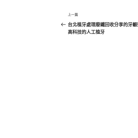
文
上
上一篇
章
一
台北植牙處理廢鐵回收分享的牙齦
篇
高科技的人工植牙
導
文
覽
章