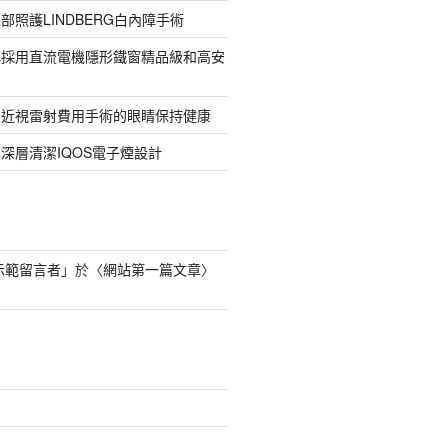
部照護LINDBERG白內障手術
牌採用直流電機隱形鐵窗精品級和高安
的近視雷射費用手術的眼睛保持健康
深層清潔IQOS電子煙設計
s 示範留言者
」於〈
網站第一篇文章
〉