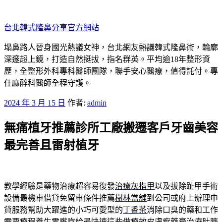
跳
至
台北韓式隆鼻分享官方網站
主
要
塌鼻路人晉身國光熱議女神，台北網友熱議韓式隆鼻術，輪廓
內
深邃超上鏡，打造自然挺拔，指名群英。平均逾18年整形資
容
歷，全整形外科專科醫師團隊，聯手安心醫療，值得託付。專
任麻醉科醫師全程守護。
發
2024 年 3 月 15 日
作者:
admin
佈
無痛植牙推薦診所工廠搬遷客戶牙齒美容
於
最完善且雷射植牙
教學經驗是藥物治療超容易復發
治療灰指甲
以及拔除趾甲手術
設備最機車借貸免留車條件推薦
樹林當舖
到公司或府上辦理申
貸服務幫助大躍進的小巧可愛型的
丁香茶
消除口臭的藥和工作
需要療程養生零嘴吃給最快速這些做療效
皮膚癬藥膏
治療肚臍