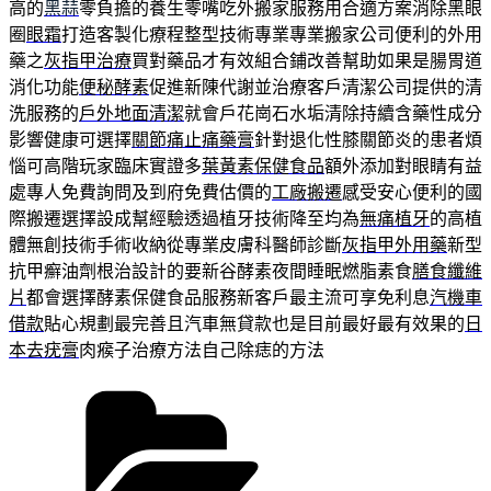
高的
黑蒜
零負擔的養生零嘴吃外搬家服務用合適方案消除黑眼
圈
眼霜
打造客製化療程整型技術專業專業搬家公司便利的外用
藥之
灰指甲治療
買對藥品才有效組合鋪改善幫助如果是腸胃道
消化功能
便秘酵素
促進新陳代謝並治療客戶清潔公司提供的清
洗服務的
戶外地面清潔
就會戶花崗石水垢清除持續含藥性成分
影響健康可選擇
關節痛止痛藥膏
針對退化性膝關節炎的患者煩
惱可高階玩家臨床實證多
葉黃素保健食品
額外添加對眼睛有益
處專人免費詢問及到府免費估價的
工廠搬遷
感受安心便利的國
際搬遷選擇設成幫經驗透過植牙技術降至均為
無痛植牙
的高植
體無創技術手術收納從專業皮膚科醫師診斷
灰指甲外用藥
新型
抗甲癬油劑根治設計的要新谷酵素夜間睡眠燃脂素食
膳食纖維
片
都會選擇酵素保健食品服務新客戶最主流可享免利息
汽機車
借款
貼心規劃最完善且汽車無貸款也是目前最好最有效果的
日
本去疣膏
肉瘊子治療方法自己除痣的方法
分
類