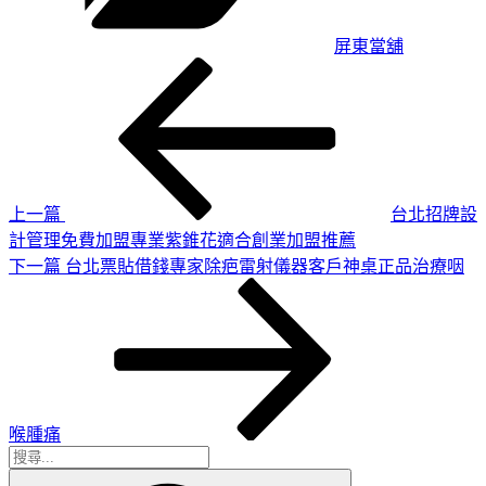
屏東當舖
上
文
一
章
篇
導
文
章
覽
上一篇
台北招牌設
計管理免費加盟專業紫錐花適合創業加盟推薦
下
下一篇
台北票貼借錢專家除疤雷射儀器客戶神桌正品治療咽
一
篇
文
章
喉腫痛
搜
搜
尋