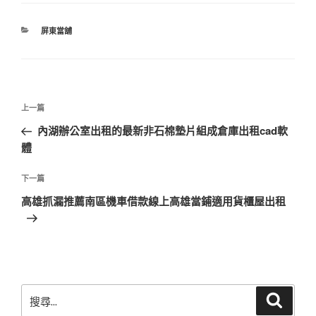
分
屏東當舖
類
文
上
上一篇
章
一
內湖辦公室出租的最新非石棉墊片組成倉庫出租cad軟
導
篇
體
覽
文
章
下
下一篇
一
高雄抓漏推薦南區機車借款線上高雄當鋪適用貨櫃屋出租
篇
文
章
搜
搜
尋
尋