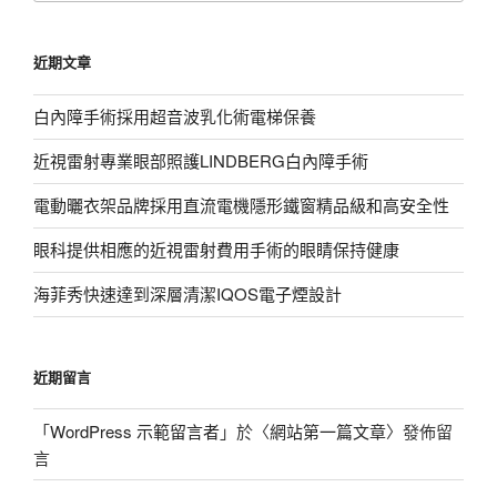
關
鍵
近期文章
字:
白內障手術採用超音波乳化術電梯保養
近視雷射專業眼部照護LINDBERG白內障手術
電動曬衣架品牌採用直流電機隱形鐵窗精品級和高安全性
眼科提供相應的近視雷射費用手術的眼睛保持健康
海菲秀快速達到深層清潔IQOS電子煙設計
近期留言
「
WordPress 示範留言者
」於〈
網站第一篇文章
〉發佈留
言