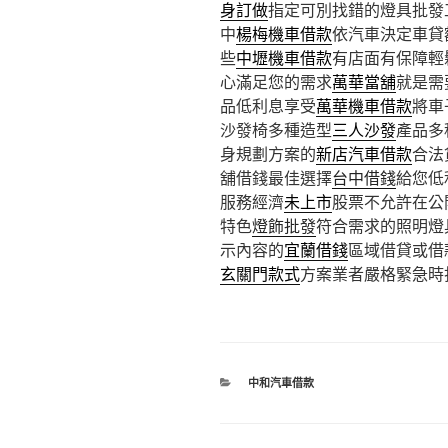
身訂做
指定可別找錯的燈具批發
中
楊梅機車借款
依汽車決定車貸
些
中壢機車借款
有店面有保障輕
心滿足您的需求
萬華當舖
就是需
品低利息享受
萬華機車借款
將車
沙發椅多種造型
三人沙發
產品多
身規劃方案的
新店汽車借款
合法
舖借錢最佳選擇
台中借錢
給您低
服務經濟
未上市
股票不允許在公
特色
燈飾批發
符合需求的照明燈
示內容的
宜蘭借錢
區域借貸或借
玄關門款式
方案業者嚴格緊急時
分
中和汽車借款
類