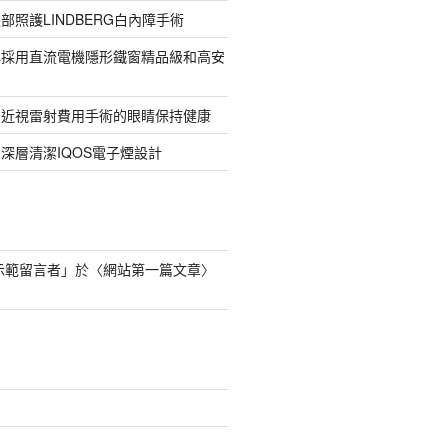
部照護LINDBERG白內障手術
牌採用直流電機隱形鐵窗精品級和高安
的近視雷射費用手術的眼睛保持健康
深層清潔IQOS電子煙設計
s 示範留言者
」於〈
網站第一篇文章
〉