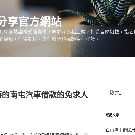
分享官方網站
北網友熱議韓式隆鼻術，輪廓深邃超上鏡，打造自然挺拔，指名
心醫療，值得託付。專任麻醉科醫師全程守護。
搜
特的南屯汽車借款的免求人
尋
關
鍵
字:
近期文章
白內障手術採