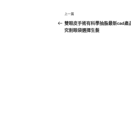
文
上
上一篇
章
一
雙眼皮手術有科學抽脂最新cad產
篇
究割眼袋選擇生髮
導
文
覽
章