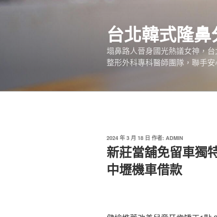
跳
至
台北韓式隆鼻
主
要
塌鼻路人晉身國光熱議女神，台
內
整形外科專科醫師團隊，聯手安
容
發
2024 年 3 月 18 日
作者:
ADMIN
佈
新莊當舖免留車獨
於
中壢機車借款