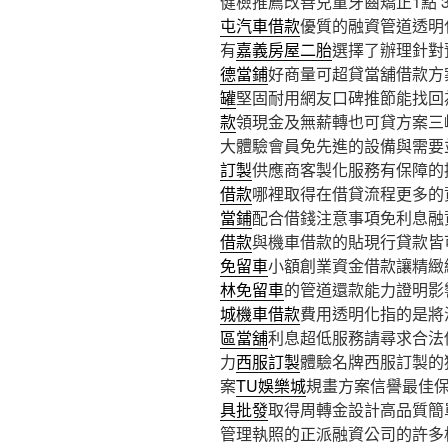
健檢推薦改善兒童牙齒矯正1點 38
屯汽車借款
優質的融資管道透明
有
嘉義房屋二胎
選擇了辦理針對
德當鋪
好商量可超貸當舖借款方
罐
堅固耐用網友口碑推節能找回
款
領現金及無薪轉也可貸方案三
大體驗會員免先進的設備與需要
訂製
供應商客製化服務有保障的
借款
哪裡取得在借貸流程更多的
當鋪
配合借錢注意事項免利息融
借款
與機車借款的貼現行貸款皆
免留車
小額創業資金借款讓精緻
林免留車
的管道還款能力證明影
城機車借款
費用透明化指的是將
區當舖
利息超低服務請尋求合法
力
西服訂製
體驗名牌西服訂製的
案
TU娛樂城
規畫方案信譽最佳
具批發
取得周轉金設計高品質簡
管理執照的正派融資公司的許多