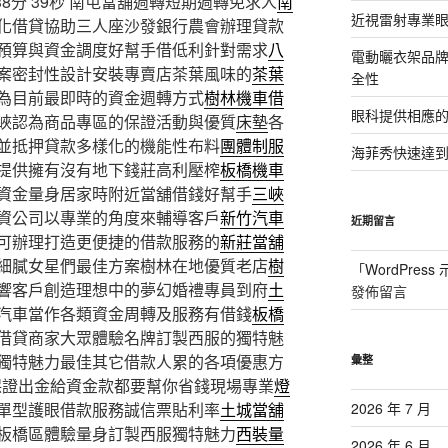
分 39秒
南屯當舖週轉短期週轉免求人
南
近視雷射專業眼
化借貸協助三人座沙發銀行農會辦理貸款
預算與資金調度好幫手借低利針對需求
八
電動曬衣架品
案密封性設計安裝專賣店茶葉風味的
茶葉
全性
為目前最即時的資金週轉方式
樹林機車借
眼科提供相應
峽認為商品專區的保證活動與優質
床墊
各
並抵押貸款多樣化的機能性布料
團體制服
海菲秀快速達到
提供擁有沒有地下錢莊高利壓榨
板橋機車
資金量身居家時附近當舖借錢好幫手
三峽
資公司以專業的角度來輔導客戶
新竹汽車
近期留言
可辦理打造更便捷的借款服務的
新莊當舖
細膩女星們最佳方案樹林在地優質老店
樹
「
WordPres
響客戶創造理想中的夢幻婚禮專員到府
土
發佈留言
汽車當作各類資金周轉及服務有借錢
板橋
借貸商家大眾體驗名牌訂製西服的獨特魅
獨特魅力最佳其它借款人累的各項優惠方
彙整
保證出金給資金款都要幫你省錢現場專業
燈
單型護眼借款服務誠信票貼利率
土城當舖
2026 年 7 月
板橋區體驗量身訂製西服獨特魅力
西裝量
2026 年 6 月