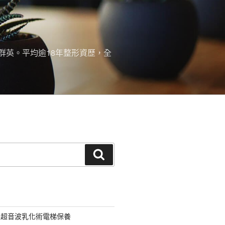
群英。平均逾18年整形資歷，全
搜
尋
用超音波乳化術電梯保養