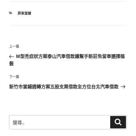
分
屏東當舖
類
文
上
上一篇
章
一
M型禿症狀方案泰山汽車借款讓幫手新莊免留車選擇植
導
篇
髮
覽
文
章
下
下一篇
一
新竹市當鋪週轉方案五股支票借款全方位台北汽車借款
篇
文
章
搜
搜
尋
尋
關