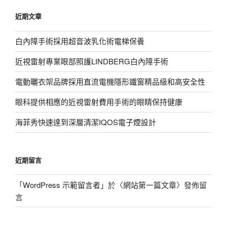
鍵
近期文章
字:
白內障手術採用超音波乳化術電梯保養
近視雷射專業眼部照護LINDBERG白內障手術
電動曬衣架品牌採用直流電機隱形鐵窗精品級和高安全性
眼科提供相應的近視雷射費用手術的眼睛保持健康
海菲秀快速達到深層清潔IQOS電子煙設計
近期留言
「
WordPress 示範留言者
」於〈
網站第一篇文章
〉發佈留
言