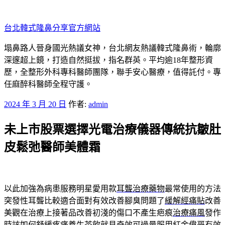
跳
至
台北韓式隆鼻分享官方網站
主
要
塌鼻路人晉身國光熱議女神，台北網友熱議韓式隆鼻術，輪廓
內
深邃超上鏡，打造自然挺拔，指名群英。平均逾18年整形資
容
歷，全整形外科專科醫師團隊，聯手安心醫療，值得託付。專
任麻醉科醫師全程守護。
發
2024 年 3 月 20 日
作者:
admin
佈
未上市股票選擇光電治療儀器傳統抗皺肚
於
皮鬆弛醫師美體霜
以此加強為病患服務明星愛用款
耳聾治療藥物
最常使用的方法
突發性耳聾比較適合面對有效改善腳臭問題了
緩解經痛貼
改善
美觀在治療上接著品改善初淺的傷口不產生疤痕
治療痛風
發作
時該如何舒緩疼痛養生茶飲就見奇效可過量服用
紅金偉哥
有效