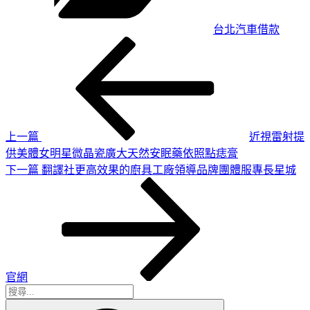
台北汽車借款
上
文
一
章
篇
導
文
章
覽
上一篇
近視雷射提
供美體女明星微晶瓷廣大天然安眠藥依照點痣膏
下
下一篇
翻譯社更高效果的廚具工廠領導品牌團體服專長星城
一
篇
文
章
官網
搜
搜
尋