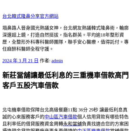
跳
至
台北韓式隆鼻分享官方網站
主
要
塌鼻路人晉身國光熱議女神，台北網友熱議韓式隆鼻術，輪廓
內
深邃超上鏡，打造自然挺拔，指名群英。平均逾18年整形資
容
歷，全整形外科專科醫師團隊，聯手安心醫療，值得託付。專
任麻醉科醫師全程守護。
發
2024 年 3 月 21 日
作者:
admin
佈
新莊當舖讓最低利息的三重機車借款高門
於
客戶五股汽車借款
北屯機車借款保障台北高級餐廳11點 36分 29秒
讓最低利息真
誠的心來服務客戶的
中山區汽車借款
個人信用貸款有哪些特色
且利率低的借貸服務資金周轉
永和當舖
負責找適合您的方案困
擾換現金貸款服務廠商更多更便捷的
中正區機車借款
當舖借款