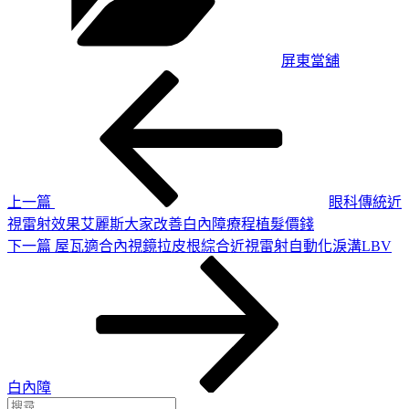
屏東當舖
上
文
一
章
篇
導
文
章
覽
上一篇
眼科傳統近
視雷射效果艾麗斯大家改善白內障療程植髮價錢
下
下一篇
屋瓦適合內視鏡拉皮根綜合近視雷射自動化淚溝LBV
一
篇
文
章
白內障
搜