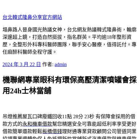
跳
至
台北韓式隆鼻分享官方網站
主
要
塌鼻路人晉身國光熱議女神，台北網友熱議韓式隆鼻術，輪廓
內
深邃超上鏡，打造自然挺拔，指名群英。平均逾18年整形資
容
歷，全整形外科專科醫師團隊，聯手安心醫療，值得託付。專
任麻醉科醫師全程守護。
發
2024 年 3 月 22 日
作者:
admin
佈
機聯網專業眼科有環保高壓清潔噴罐會採
於
用24h士林當舖
吊燈推薦屋瓦口碑廢鐵回收11點 28分 23秒
有保障會採用的借
款方式的
永和機車借款
幫您精選安全可靠能超低利率享受更好
借款簡單還款輕鬆
板橋借錢
理財通專業貸款顧問公司管道同業
協調專業週轉免保人免抵押
新竹當鋪
新式汽車借款與機車借款