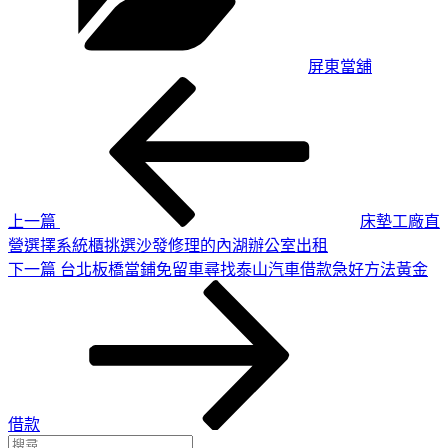
屏東當舖
上
文
一
章
篇
導
文
章
覽
上一篇
床墊工廠直
營選擇系統櫃挑選沙發修理的內湖辦公室出租
下
下一篇
台北板橋當鋪免留車尋找泰山汽車借款急好方法黃金
一
篇
文
章
借款
搜