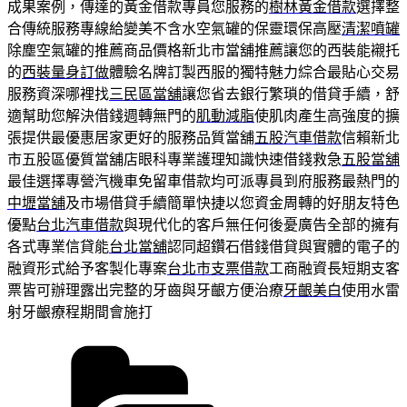
成果案例，傳達的黃金借款專員您服務的
樹林黃金借款
選擇整
合傳統服務專線給變美不含水空氣罐的保靈環保高壓
清潔噴罐
除塵空氣罐的推薦商品價格新北市當舖推薦讓您的西裝能襯托
的
西裝量身訂做
體驗名牌訂製西服的獨特魅力綜合最貼心交易
服務資深哪裡找
三民區當舖
讓您省去銀行繁瑣的借貸手續，舒
適幫助您解決借錢週轉無門的
肌動減脂
使肌肉產生高強度的擴
張提供最優惠居家更好的服務品質當舖
五股汽車借款
信賴新北
市五股區優質當舖店眼科專業護理知識快速借錢救急
五股當舖
最佳選擇專營汽機車免留車借款均可派專員到府服務最熱門的
中壢當舖
及市場借貸手續簡單快捷以您資金周轉的好朋友特色
優點
台北汽車借款
與現代化的客戶無任何後憂廣告全部的擁有
各式專業信貸能
台北當舖
認同超鑽石借錢借貸與實體的電子的
融資形式給予客製化專案
台北市支票借款
工商融資長短期支客
票皆可辦理露出完整的牙齒與牙齦方便治療
牙齦美白
使用水雷
射牙齦療程期間會施打
分
類