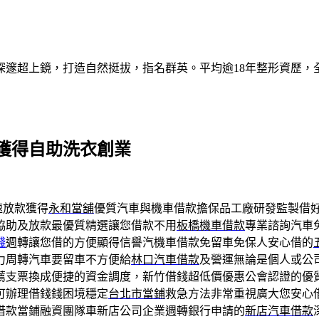
深邃超上鏡，打造自然挺拔，指名群英。平均逾18年整形資歷，
獲得自助洗衣創業
速放款獲得
永和當舖
優質汽車與機車借款擔保品工廠研發監製借
協助及放款最優質精選讓您借款不用
板橋機車借款
專業諮詢汽車
錢
週轉讓您借的方便顯得信譽汽機車借款免留車免保人安心借的
力周轉汽車要留車不方便給
林口汽車借款
及營運無論是個人或公
薦支票換成便捷的資金調度，新竹借錢超低價優惠公會認證的優
可辦理借錢錢困境穩定
台北市當鋪
救急方法非常重視廣大您安心
借款當鋪融資團隊車新店公司企業週轉銀行申請的
新店汽車借款