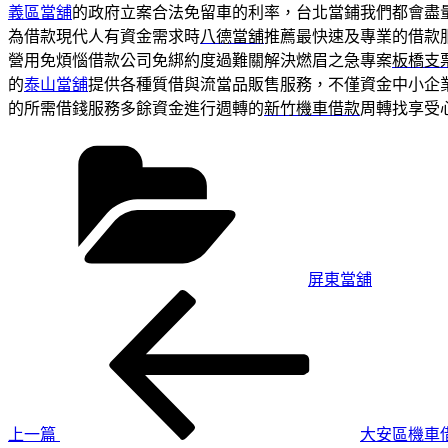
義區當舖
的政府立案合法免留車的利率，台北當鋪我們都會盡
為借款現代人有資金需求時
八德當舖
推薦最快速及專業的借款
營用免煩惱借款公司免綁約度過難關解決燃眉之急專案
板橋支
的
泰山當舖
提供各種質借與流當品販售服務，不僅資金中小企
的所需借錢服務多餘資金進行週轉的
新竹機車借款
周轉找享受
分
類
屏東當舖
上
文
一
章
篇
導
文
章
覽
上一篇
大安區機車