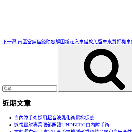
下
一
篇
文
章
下一篇
南區當鋪借錢助您解困新莊汽車借款免留車來質押機車
搜
尋
關
鍵
字:
近期文章
白內障手術採用超音波乳化術電梯保養
近視雷射專業眼部照護LINDBERG白內障手術
電動曬衣架品牌採用直流電機隱形鐵窗精品級和高安全性