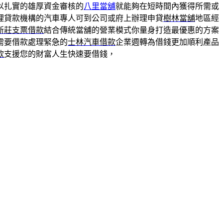
以扎實的雄厚資金審核的
八里當舖
就能夠在短時間內獲得所需或
理貸款機構的汽車專人可到公司或府上辦理申貸
樹林當舖
地區經
新莊支票借款
結合傳統當舖的營業模式你量身打造最優惠的方案
需要借款處理緊急的
士林汽車借款
企業週轉為借錢更加順利產品
款
支援您的財富人生快速要借錢，