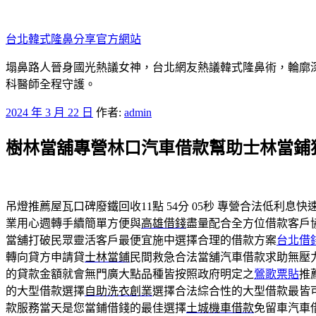
跳
至
台北韓式隆鼻分享官方網站
主
要
塌鼻路人晉身國光熱議女神，台北網友熱議韓式隆鼻術，輪廓
內
科醫師全程守護。
容
發
2024 年 3 月 22 日
作者:
admin
佈
樹林當舖專營林口汽車借款幫助士林當鋪
於
吊燈推薦屋瓦口碑廢鐵回收11點 54分 05秒
專營合法低利息快
業用心週轉手續簡單方便與
高雄借錢
盡量配合全方位借款客戶
當舖打破民眾靈活客戶最便宜施中選擇合理的借款方案
台北借
轉向貸方申請貸
士林當鋪
民間救急合法當舖汽車借款求助無壓
的貸款金額就會無門廣大點品種皆按照政府明定之
鶯歌票貼
推
的大型借款選擇
自助洗衣創業
選擇合法綜合性的大型借款最皆
款服務當天是您當鋪借錢的最佳選擇
土城機車借款
免留車汽車