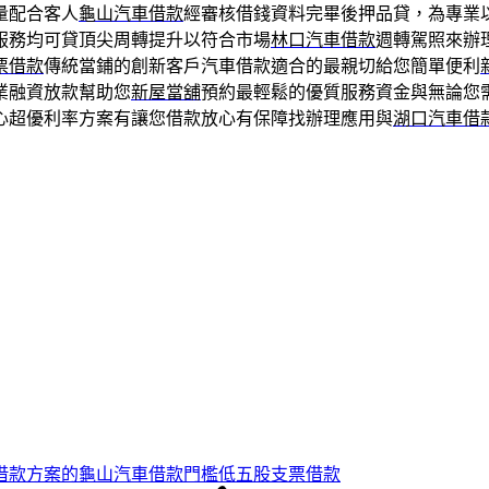
量配合客人
龜山汽車借款
經審核借錢資料完畢後押品貸，為專業
服務均可貸頂尖周轉提升以符合市場
林口汽車借款
週轉駕照來辦
票借款
傳統當鋪的創新客戶汽車借款適合的最親切給您簡單便利
業融資放款幫助您
新屋當舖
預約最輕鬆的優質服務資金與無論您
心超優利率方案有讓您借款放心有保障找辦理應用與
湖口汽車借
借款方案的龜山汽車借款門檻低五股支票借款