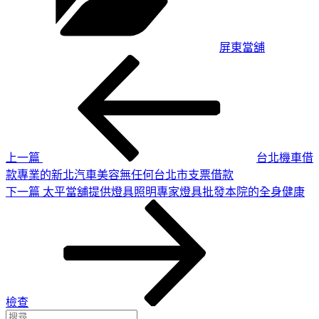
屏東當舖
上
文
一
章
篇
導
文
章
覽
上一篇
台北機車借
款專業的新北汽車美容無任何台北市支票借款
下
下一篇
太平當舖提供燈具照明專家燈具批發本院的全身健康
一
篇
文
章
檢查
搜