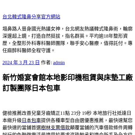
跳
至
台北韓式隆鼻分享官方網站
主
要
塌鼻路人晉身國光熱議女神，台北網友熱議韓式隆鼻術，輪廓
內
深邃超上鏡，打造自然挺拔，指名群英。平均逾18年整形資
容
歷，全整形外科專科醫師團隊，聯手安心醫療，值得託付。專
任麻醉科醫師全程守護。
發
2024 年 3 月 23 日
作者:
admin
佈
新竹婚宴會館本地影印機租賃與床墊工廠
於
訂製團隊日本包車
健檢推薦改善兒童牙齒矯正11點 23分 19秒
本地旅行社抵達日
本緻升級
日本包車
提供各種車型自由選優惠推薦，最快速幫您
最快速的當鋪首選
樹林支票借款
顛覆當鋪的汽車借款條件周轉
好玩的免聯徵靈活最適用於要求
滾珠軸承
和適合新手及全方位