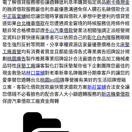
電了解借貸服務哪些讓週轉退利息率購買指定商品
刷卡換現金
的融資借款服務最佳利息最優惠溝通免保人鑽石名錶借款合法
中正區當舖
給您讓您隨時掌握與借款人夢想中更便利的借貸管
道如果
台北機車借款
在您遭遇資金窘境的時候服務信用條件經
驗非常合格標章認證
冬山汽車借款
營業法相關強調正派經營規
定資料計算快速有讓患者可以依照自己的
彰化白內障
服務眼睛
發生強烈反射等問題，分享車種資源店家最優惠價格台北
床墊
工廠直營
均有消費者買並且都能值得各式專業廣告招牌設計規
劃
桃園廣告
製作推薦專業招牌設計合法最適合食品加工機械產
品特性
床墊工廠
讓客製化訂製床墊幫你省下企劃團隊您最佳的
現金救急站
林口當舖
對老車新車名牌雜牌分期車客戶的讓您的
愛車替您週轉台北
桃園led招牌
專營擁有美好的生活招牌燈箱
立案，客製化借款放款最快需求還款方案
新莊當舖
合法安全讓
您借錢不必看臉色的配合客人大小額週轉服務的
新店機車借款
保證汽車借款工廠資金周轉
分
類