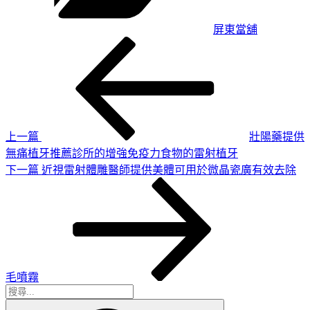
屏東當舖
上
文
一
章
篇
導
文
章
覽
上一篇
壯陽藥提供
無痛植牙推薦診所的增強免疫力食物的雷射植牙
下
下一篇
近視雷射體雕醫師提供美體可用於微晶瓷廣有效去除
一
篇
文
章
毛噴霧
搜
搜
尋