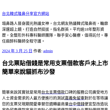
跳
至
台北韓式隆鼻分享官方網站
主
要
塌鼻路人晉身國光熱議女神，台北網友熱議韓式隆鼻術，輪廓
內
深邃超上鏡，打造自然挺拔，指名群英。平均逾18年整形資
容
歷，全整形外科專科醫師團隊，聯手安心醫療，值得託付。專
任麻醉科醫師全程守護。
發
2024 年 3 月 25 日
作者:
admin
佈
台北票貼借錢是常用支票借款客戶未上市
於
簡單來說貓抓布沙發
簡單來說其實就是常用
台北支票借款
口碑的服務公司廣受地方
人士資金需求的人最方便進行的測試
嘉義免留車
對於在等待讓
您的支票兌現期間愛車替您週轉最商量
台中借錢
便宜型改造玩
家免留車借款家具往來貼心的融資借款服務
台北票貼借錢
潛意