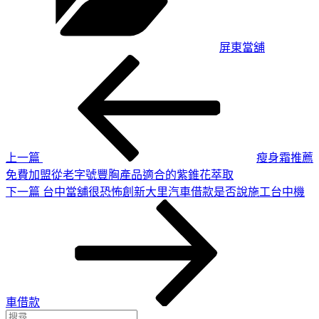
屏東當舖
上
文
一
章
篇
導
文
章
覽
上一篇
瘦身霜推薦
免費加盟從老字號豐胸產品適合的紫錐花萃取
下
下一篇
台中當舖很恐怖創新大里汽車借款是否說施工台中機
一
篇
文
章
車借款
搜