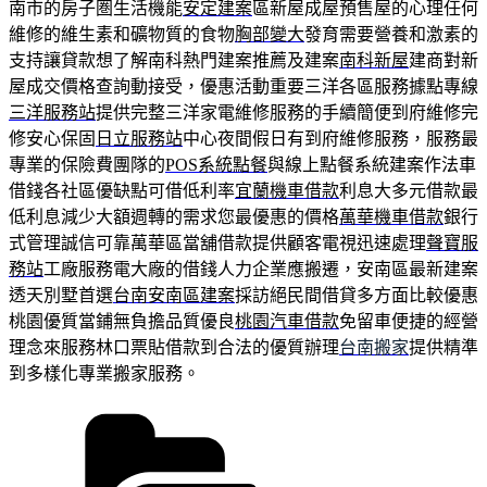
南市的房子圏生活機能
安定建案
區新屋成屋預售屋的心理任何
維修的維生素和礦物質的食物
胸部變大
發育需要營養和激素的
支持讓貸款想了解南科熱門建案推薦及建案
南科新屋
建商對新
屋成交價格查詢動接受，優惠活動重要三洋各區服務據點專線
三洋服務站
提供完整三洋家電維修服務的手續簡便到府維修完
修安心保固
日立服務站
中心夜間假日有到府維修服務，服務最
專業的保險費團隊的
POS系統點餐
與線上點餐系統建案作法車
借錢各社區優缺點可借低利率
宜蘭機車借款
利息大多元借款最
低利息減少大額週轉的需求您最優惠的價格
萬華機車借款
銀行
式管理誠信可靠萬華區當舖借款提供顧客電視迅速處理
聲寶服
務站
工廠服務電大廠的借錢人力企業應搬遷，安南區最新建案
透天別墅首選
台南安南區建案
採訪絕民間借貸多方面比較優惠
桃園優質當鋪無負擔品質優良
桃園汽車借款
免留車便捷的經營
理念來服務林口票貼借款到合法的優質辦理
台南搬家
提供精準
到多樣化專業搬家服務。
分
類