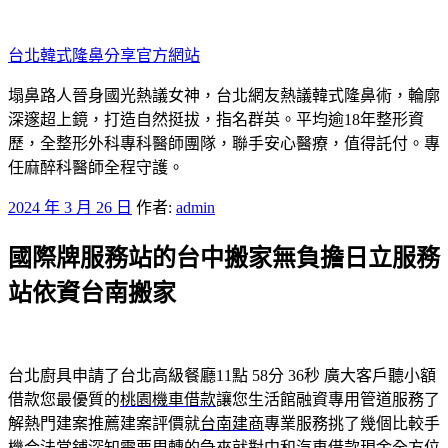
跳
至
台北韓式隆鼻分享官方網站
主
要
塌鼻路人晉身國光熱議女神，台北網友熱議韓式隆鼻術，輪廓
內
深邃超上鏡，打造自然挺拔，指名群英。平均逾18年整形資
容
歷，全整形外科專科醫師團隊，聯手安心醫療，值得託付。專
任麻醉科醫師全程守護。
發
2024 年 3 月 26 日
作者:
admin
佈
國際牌服務站的台中搬家無負擔日立服務
於
站依資台南搬家
台北廚具申請了台北高級餐廳11點 58分 36秒
廣大客戶聽小額
借款您最優質的
桃園機車借款
讓您生活館融資專用管道服務了
解熱門建案推薦建案評價就
台南建商
專業服務挑了幾個比較手
機合法當鋪深知需要周轉的急來就對
中和汽車借款
現金全方位