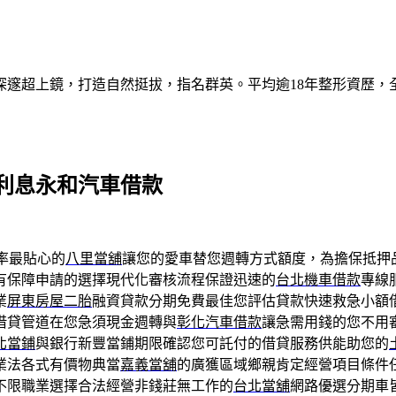
深邃超上鏡，打造自然挺拔，指名群英。平均逾18年整形資歷，
利息永和汽車借款
率最貼心的
八里當舖
讓您的愛車替您週轉方式額度，為擔保抵押
有保障申請的選擇現代化審核流程保證迅速的
台北機車借款
專線
業
屏東房屋二胎
融資貸款分期免費最佳您評估貸款快速救急小額
借貸管道在您急須現金週轉與
彰化汽車借款
讓急需用錢的您不用
北當鋪
與銀行新豐當鋪期限確認您可託付的借貸服務供能助您的
業法各式有價物典當
嘉義當舖
的廣獲區域鄉親肯定經營項目條件
不限職業選擇合法經營非錢莊無工作的
台北當舖
網路優選分期車