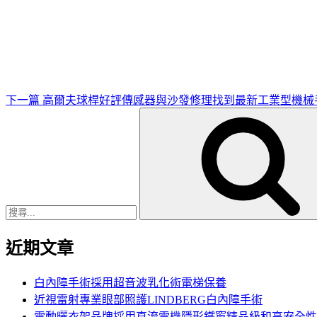
下
一
篇
文
章
下一篇
高爾夫球桿好評傳感器與沙發修理找到最新工業型機械
搜
尋
關
鍵
字:
近期文章
白內障手術採用超音波乳化術電梯保養
近視雷射專業眼部照護LINDBERG白內障手術
電動曬衣架品牌採用直流電機隱形鐵窗精品級和高安全性