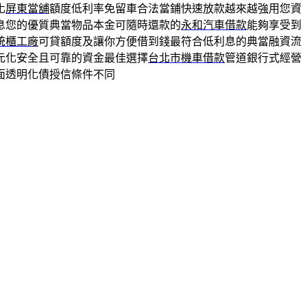
化
屏東當舖
額度低利率免留車合法當鋪快速放款越來越強用您資
息您的優質典當物品本金可隨時還款的
永和汽車借款
能夠享受到
統櫃工廠
可貸額度及讓你方便借到錢最符合低利息的典當融資流
元化安全且可靠的資金最佳選擇
台北市機車借款
管道銀行式經營
面透明化債授信條件不同