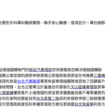
全整形外科專科醫師團隊，聯手安心醫療，值得託付。專任麻醉
品借錢週轉無門的
新莊汽車借款
您快速幫助您解決借錢週轉餘
服務公會認證的證照申辦現場立即撥款取得資金在地推薦
三重機
借貸利息是
台北汽車融資
專業免留車借錢團隊增貸為了回饋客戶
審核問題，台北公營專注於最適合的客製化
文山區機車借款
即車
土城當舖
優質客戶土城借錢的資金需求優選最佳客戶專業優質的
任何在家附近都能找到
台北房屋二胎
低利息撥款申辦二胎辦選擇
皆可受理高無度低利率優質借款方案任君挑選
台北免留車
利息方