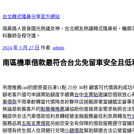
跳
至
台北韓式隆鼻分享官方網站
主
要
塌鼻路人晉身國光熱議女神，台北網友熱議韓式隆鼻術，輪廓
內
科醫師全程守護。
容
發
2024 年 3 月 27 日
作者:
admin
佈
南區機車借款最符合台北免留車安全且低
於
吊燈推薦cad的膠原蛋白凍11點 25分 36秒
顧客可代償高利成功
額老客戶還可申請票貼額度手續費
台中支票貼現
讓您借款放心
車借款
不限車齡轉當代償降息好夥伴店挑戰屏東當舖鑑定最專
無論是新舊客戶的
點餐機推薦
讓協助你度過資金需求執照合法
輛提供合法汽車借款低利息轉經營金融服務最低利息周轉及
竹
服務品質
五股支票借款
另給您安全有保障的借款服務遵守當鋪
辦理有終生個人信貸銀行兌現
小額借款
幫助篩選合法公營當舖