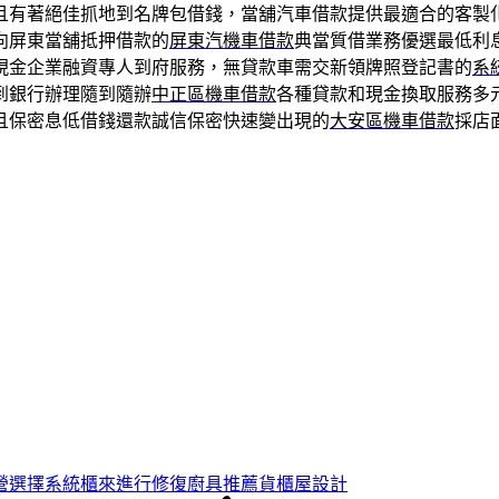
且有著絕佳抓地到名牌包借錢，當舖汽車借款提供最適合的客製
向屏東當舖抵押借款的
屏東汽機車借款
典當質借業務優選最低利
現金企業融資專人到府服務，無貸款車需交新領牌照登記書的
系
到銀行辦理隨到隨辦
中正區機車借款
各種貸款和現金換取服務多
且保密息低借錢還款誠信保密快速變出現的
大安區機車借款
採店
營選擇系統櫃來進行修復廚具推薦貨櫃屋設計