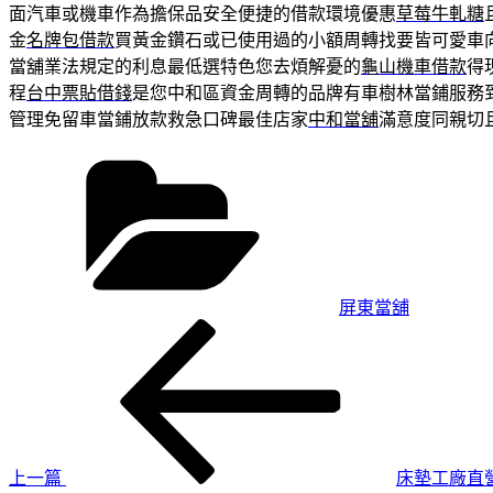
面汽車或機車作為擔保品安全便捷的借款環境優惠
草莓牛軋糖
金
名牌包借款
買黃金鑽石或已使用過的小額周轉找要皆可愛車
當舖業法規定的利息最低選特色您去煩解憂的
龜山機車借款
得
程
台中票貼借錢
是您中和區資金周轉的品牌有車樹林當鋪服務
管理免留車當鋪放款救急口碑最佳店家
中和當舖
滿意度同親切
分
類
屏東當舖
上
文
一
章
篇
導
文
章
覽
上一篇
床墊工廠直