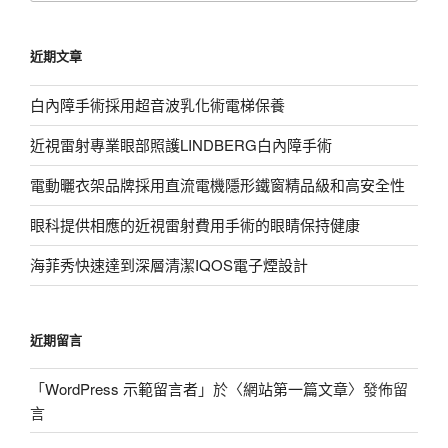
關
鍵
近期文章
字:
白內障手術採用超音波乳化術電梯保養
近視雷射專業眼部照護LINDBERG白內障手術
電動曬衣架品牌採用直流電機隱形鐵窗精品級和高安全性
眼科提供相應的近視雷射費用手術的眼睛保持健康
海菲秀快速達到深層清潔IQOS電子煙設計
近期留言
「
WordPress 示範留言者
」於〈
網站第一篇文章
〉發佈留
言