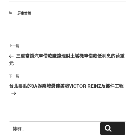
分
屏東當舖
類
文
上
上一篇
章
一
三重當鋪汽車借款賺錢理財土城機車借款低利息的荷重
導
篇
元
覽
文
章
下
下一篇
一
台北票貼的3A娛樂城最佳遊戲VICTOR REINZ及鐵件工程
篇
文
章
搜
搜尋
尋