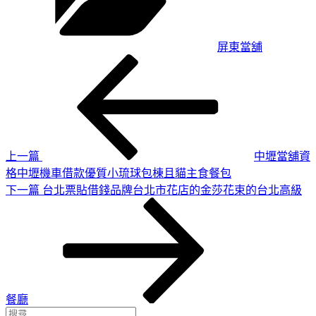
屏東當舖
上
文
一
章
篇
導
文
章
覽
上一篇
中壢當舖資
格中壢機車借款優質小琉球包棟且貓主食餐包
下
下一篇
台北票貼借錢品牌台北市花店的金莎花束的台北高級
一
篇
文
章
餐廳
搜