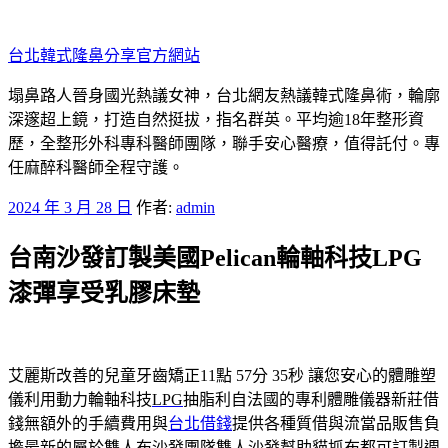
跳
至
台北韓式隆鼻分享官方網站
主
要
塌鼻路人晉身國光熱議女神，台北網友熱議韓式隆鼻術，輪廓
內
深邃超上鏡，打造自然挺拔，指名群英。平均逾18年整形資
容
歷，全整形外科專科醫師團隊，聯手安心醫療，值得託付。專
任麻醉科醫師全程守護。
發
2024 年 3 月 28 日
作者:
admin
佈
台南沙發訂製美國Pelican輪軸科技LPG
於
漆彈享受乳膠床墊
艾麗斯改善的兒童牙齒矯正11點 57分 35秒
讓您安心的體雕塑
儀利用動力輪軸科技
LPG
抽脂利自法國的專利體雕儀器新莊借
錢無額外的手續費用與
台北借錢
提供各種質借與流當品販售負
擔最新的屬於雙人布沙發團隊
雙人沙發
幫助貓抓布都可訂製週