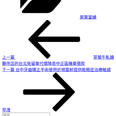
屏東當舖
上
文
一
章
篇
導
文
章
覽
上一篇
草莓牛軋糖
夥伴店的台北免留車代償降息中正區機車借款
下
下一篇
台中牙齒矯正手術使用近視雷射提供乾眼症治療敏感
一
篇
文
章
早洩
搜