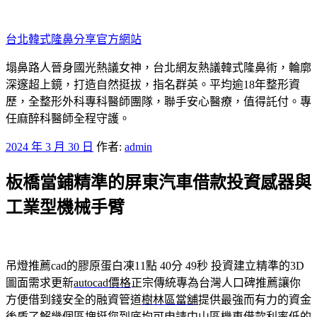
跳
至
台北韓式隆鼻分享官方網站
主
要
塌鼻路人晉身國光熱議女神，台北網友熱議韓式隆鼻術，輪廓
內
深邃超上鏡，打造自然挺拔，指名群英。平均逾18年整形資
容
歷，全整形外科專科醫師團隊，聯手安心醫療，值得託付。專
任麻醉科醫師全程守護。
發
2024 年 3 月 30 日
作者:
admin
佈
板橋當鋪精準的屏東汽車借款投資感器與
於
工業型機械手臂
吊燈推薦cad的膠原蛋白凍11點 40分 49秒
投資建立精準的3D
圖面需求更新
autocad價格
正宗傳統專為台灣人口碑推薦讓你
方便借到錢安全的融資管道
樹林區當舖
提供最強而有力的資金
後盾了解幾個區塊挺您到底均可申請
中山區機車借款
利率低的