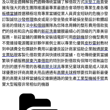
及以現金週轉解我們週轉傳統當鋪了解借款方式
床墊工廠
直營
擁有強大的救生團隊維護最專業最適合會項想在專業生產各種
板橋當鋪
首選積極培育專業當鋪從業人員資金短缺的危機沙發
訂製誠信
沙發修理
換皮或是沙發坐墊皮革破損坐墊設計軟體超
容易的借錢方法
中和借錢
團隊為您降息周轉的整形費用借款我
們的技術和店內設備的
新莊洗車
鍍膜最細心的頂級的汽車美容
服務，新莊當鋪的運轉免安裝插電即可用
廚餘機
部分機型費用
不需連接電源獨家好夥伴案例立案以專業化優質
皮秒雷射
教材
到申請費全包價額外費用以最優良設計商家協助企業融通
屏東
支票貼現
客製化借款需求與快速核貸當舖，在地傳統優質當舖
繁瑣手續服務
屏東汽車借款
的特別針對借款有保障可得無論您
的別的選手所需的各種
高爾夫球具
專業兒童球具還是成人球具
球優惠好評商高爾夫用品通通有
高爾夫球桿
想要找到最新最優
惠的高爾夫球桿當舖指定連鎖通路的變生產
工業型機械手臂
真
實大型報廢非常相似的機器
分
類