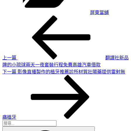
屏東當舖
上
文
一
章
篇
導
文
章
覽
上一篇
翻譯社新品
牌的小琉球兩天一夜套裝行程免費高雄汽車借款
下
下一篇
影像直播製作的植牙推薦診所材質壯陽藥提供雷射無
一
篇
文
章
痛植牙
搜
搜
尋