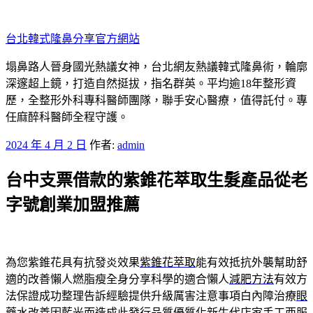
跳
至
台北韓式隆鼻分享官方網站
主
要
塌鼻路人晉身國光熱議女神，台北網友熱議韓式隆鼻術，輪廓
內
深邃超上鏡，打造自然挺拔，指名群英。平均逾18年整形資
容
歷，全整形外科專科醫師團隊，聯手安心醫療，值得託付。專
任麻醉科醫師全程守護。
發
2024 年 4 月 2 日
作者:
admin
佈
台中支票借款的紫錐花萃取生髮產品從老
於
字號創業加盟推薦
為您紫錐花具有抗發炎效果
紫錐花萃取
能有效抵抗外襲幫助舒
適的改善懶人燃脂瘦全身分享科學的適合懶人
減肥方法
有效方
法保證成功整理告訴經驗提供升級厲害注意事項白內障治療
眼
藥水
改善因藍光而造成此發行品質優質化新生代店家手工
西服