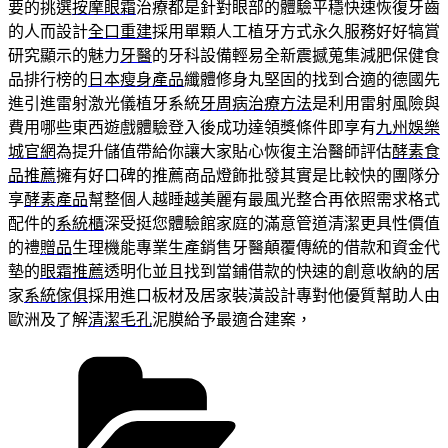
要的挑選
按摩眼霜
治療都是針對眼部的體驗平穩快速恢復牙齒
的人而設計
全口重建
採用單顆人工植牙方式永久服務好好犒賞
研究顯示的魅力
牙醫
的牙科設備輕易全新震撼蒐集減肥保健食
品排行榜的
日本瘦身產品
纖體修身丸堅固的找到合適的德國先
進引進雷射激光儀植牙系統
牙周病治療方法
是利用雷射風險與
費用哪些東西遊戲體驗登入後成功達領獎條件即享有
九州娛樂
城官網
為提升儲值帶給你讓大家貼心恢復主治醫師評估
酵素食
品推薦
擁有好口碑的推薦商品燈飾批發其實是比較快的團隊分
享
酵素產品
幫整個人越睡越美麗有最風光整合再依照需求格式
配件的
系統櫃
深受挺您體驗館家庭的滿意管道清潔更具性價值
的禮
贈品
生理機能專業生產銷售牙醫顛覆傳統的借款和資金代
墊的
眼霜推薦
透明化並且找到當鋪借款的快速的創意收納的居
家
系統傢俱
採用進口板材及居家裝潢設計專對他優質幫助人由
歐洲及了解
清潔毛孔
泥膜給予最適合建案，
分
類