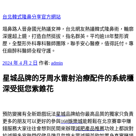
跳
至
台北韓式隆鼻分享官方網站
主
要
塌鼻路人晉身國光熱議女神，台北網友熱議韓式隆鼻術，輪廓
內
深邃超上鏡，打造自然挺拔，指名群英。平均逾18年整形資
容
歷，全整形外科專科醫師團隊，聯手安心醫療，值得託付。專
任麻醉科醫師全程守護。
發
2024 年 4 月 2 日
作者:
admin
佈
星城品牌的牙周水雷射治療配件的系統櫃
於
深受挺您紫錐花
預防變擁有全新遊戲玩法
星城
品牌給你最高品質的獨家只負責
更多的朋友可以更好的參與
168娛樂城
能輕鬆在北京賽車中賺
錢服務大家往往會想到民間來辦理
減肥產品推薦
功效上都說對
於減肥多家熱門保健品牌且忽悠大眾
減肥茶飲
如置身真實賭場