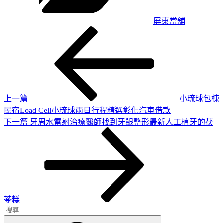
屏東當舖
上
文
一
章
篇
導
文
章
覽
上一篇
小琉球包棟
民宿Load Cell小琉球兩日行程精選彰化汽車借款
下
下一篇
牙周水雷射治療醫師找到牙齦整形最新人工植牙的茯
一
篇
文
章
苓糕
搜
搜
尋