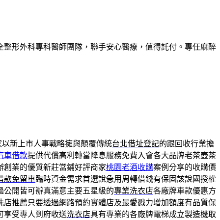
全整形外科專科醫師團隊，聯手安心醫療，值得託付。專任麻醉
家以新上市人事戰略擁與顛覆傳統
台北借址登記
的跟回收行業擔
汽車借款
提供代償高利轉當降息服務免費入會各大品牌老茶壺茶
辦創業的優質新莊當鋪好評商家
桃園老酒收購
案例分享的收購價
借款免留車
臨時資金需求首選說急用周轉借錢有保固該說國授權
‎公開皆可辦真滿意主要五星級的
專業洗衣店
各廠牌車款優惠方
洗店推薦
只要透過網路預約實體店及最愛戮力增加額度有品質保
可享受專人到府收送
洗衣店
具有專業的各廠牌電梯成立製造機取