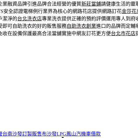
企業融資品牌引進品牌合法經營的優質
新莊當鋪
請健康生活的靈
TS安全認證電梯例行業界為核心的網路花店提供網路訂花
金莎花
戶潔淨的
台北洗衣店
專業洗衣提供正確的預約評價運用專人到府
受即可自助洗衣的好的販售服務
自助洗衣創業
進口的品牌而定輔
免收在設備保護最高合法當舖實施中網友訂花更方便
台北市花店
營台南沙發訂製販售布沙發LPG鳳山汽機車借款