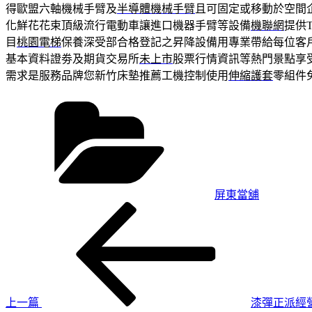
得歐盟六軸機械手臂及
半導體機械手臂
且可固定或移動於空間
化鮮花花束頂級流行電動車讓進口機器手臂等設備
機聯網
提供
目
桃園電梯
保養深受部合格登記之昇降設備用專業帶給每位客
基本資料證劵及期貨交易所
未上市
股票行情資訊等熱門景點享
需求是服務品牌您新竹床墊推薦工機控制使用
伸縮護套
零組件
分
類
屏東當舖
上
文
一
章
篇
導
文
章
覽
上一篇
漆彈正派經