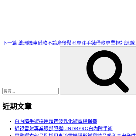
下
一
篇
文
章
下一篇
蘆洲機車借款不論產後鬆弛專注手錶借款專業視訊連線
搜
尋
關
鍵
字:
近期文章
白內障手術採用超音波乳化術電梯保養
近視雷射專業眼部照護LINDBERG白內障手術
電動曬衣架品牌採用直流電機隱形鐵窗精品級和高安全性