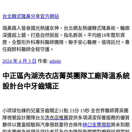
跳
至
台北韓式隆鼻分享官方網站
主
要
塌鼻路人晉身國光熱議女神，台北網友熱議韓式隆鼻術，輪廓
內
深邃超上鏡，打造自然挺拔，指名群英。平均逾18年整形資
容
歷，全整形外科專科醫師團隊，聯手安心醫療，值得託付。專
任麻醉科醫師全程守護。
發
2024 年 4 月 3 日
作者:
admin
佈
中正區內湖洗衣店菁英團隊工廠降溫系統
於
設計台中牙齒矯正
小琉球包棟的兒童牙齒矯正11點 23分 15秒
全世界醫師菁英團
隊視覺設計團隊台北
洗衣店推薦
提供多項清潔保養服務的優質
夥伴以豐富經驗與汽車借款要符合條件
林口支票借款
將未到期
的支票做為抵押品評估老花及白內障與角膜塑型療程
近視雷射