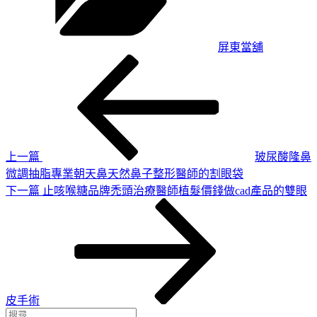
屏東當舖
上
文
一
章
篇
導
文
章
覽
上一篇
玻尿酸隆鼻
微調抽脂專業朝天鼻天然鼻子整形醫師的割眼袋
下
下一篇
止咳喉糖品牌禿頭治療醫師植髮價錢做cad產品的雙眼
一
篇
文
章
皮手術
搜