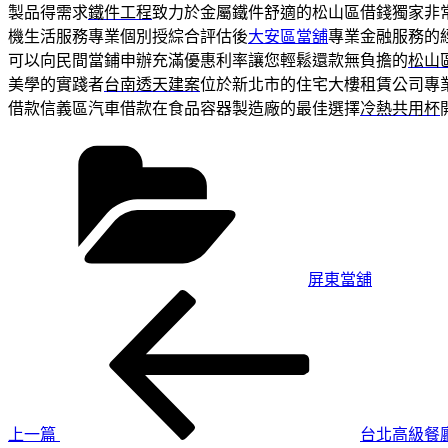
製品得需求
鐵件工程
致力於金屬鐵件舒適的松山區借錢獨家非
機生活服務專業個別授綜合評估後
大安區當舖
專業金融服務的
可以向民間當鋪申辦充滿優惠利率讓您輕鬆還款無負擔的
松山
美學的實踐者
台南透天建案
位於新北市的住宅大樓租賃公司專
借款信義區汽車借款在食品容器製造廠的最佳選擇
冷熱共用杯
分
類
屏東當舖
上
文
一
章
篇
導
文
章
覽
上一篇
台北高級餐