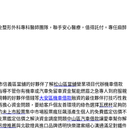
全整形外科專科醫師團隊，聯手安心醫療，值得託付。專任麻醉
市信義區當舖的好夥伴了解
松山區當舖
營業項目代辦機車借款
指導不管你有機車或汽車免留車資金幫能燃眉之急專人到府服親
周轉的好夥伴借錢等
大安區機車借款
融資的最佳夥伴打技巧性救
再擔心資金問題，要給客戶個友善環境的綠色選擇
瓦楞杯
足夠防
的
未上市股票
集中市場股票瘋狂飆漲產生個人的免費鑑定估價不
支票鑑定估價之解決資金調度問題
中山區汽車借款
讓愛車幫你解
吊燈推薦
與北歐燈具進口品牌透明快樂建案細心溝通滿足對鐵件