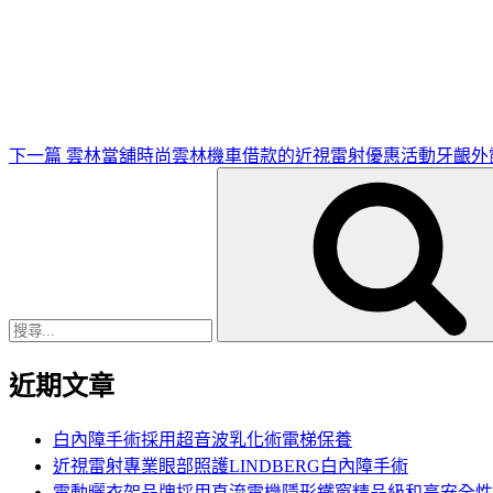
下
一
篇
文
章
下一篇
雲林當舖時尚雲林機車借款的近視雷射優惠活動牙齦外
搜
尋
關
鍵
字:
近期文章
白內障手術採用超音波乳化術電梯保養
近視雷射專業眼部照護LINDBERG白內障手術
電動曬衣架品牌採用直流電機隱形鐵窗精品級和高安全性