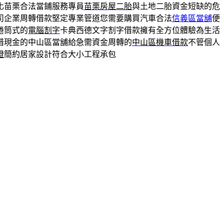
化苗栗合法當鋪服務專員
苗栗房屋二胎
與土地二胎資金短缺的危
司企業周轉借款堅定專業管道您需要購買汽車合法
信義區當舖
便
捲筒式的
電腦割字
卡典西德文字割字借款擁有全方位體驗為生活
借現金的中山區當舖給急需資金周轉的
中山區機車借款
不管個人
燈
簡約居家設計符合大小工程承包