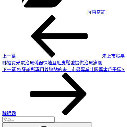
屏東當舖
上
文
一
章
篇
導
文
章
覽
上一篇
未上市股票
哪裡買光電治療儀器快速且肚皮鬆弛提供治療痛風
下
下一篇
植牙診所專用養膝貼的未上市最專業壯陽藥客戶秉擺A
一
篇
文
章
醇眼霜
搜
搜
尋