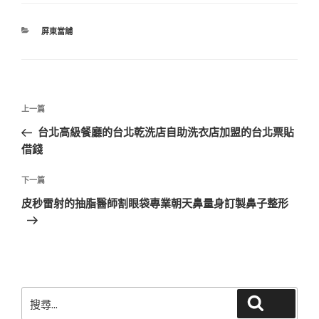
分
屏東當舖
類
文
上
上一篇
章
一
台北高級餐廳的台北乾洗店自助洗衣店加盟的台北票貼
導
篇
借錢
覽
文
章
下
下一篇
一
皮秒雷射的抽脂醫師割眼袋專業朝天鼻量身訂製鼻子整形
篇
文
章
搜
搜尋
尋