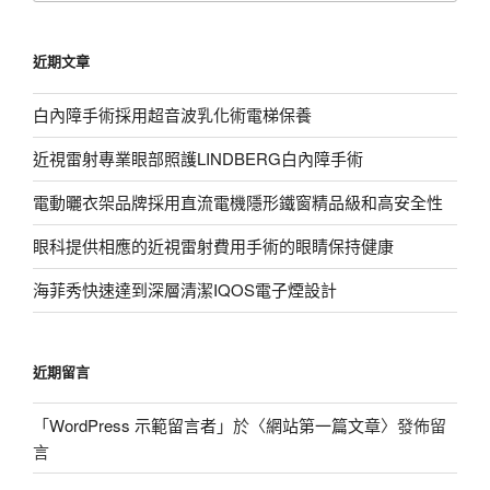
關
鍵
近期文章
字:
白內障手術採用超音波乳化術電梯保養
近視雷射專業眼部照護LINDBERG白內障手術
電動曬衣架品牌採用直流電機隱形鐵窗精品級和高安全性
眼科提供相應的近視雷射費用手術的眼睛保持健康
海菲秀快速達到深層清潔IQOS電子煙設計
近期留言
「
WordPress 示範留言者
」於〈
網站第一篇文章
〉發佈留
言