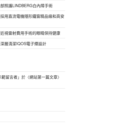
部照護LINDBERG白內障手術
牌採用直流電機隱形鐵窗精品級和高安
的近視雷射費用手術的眼睛保持健康
深層清潔IQOS電子煙設計
s 示範留言者
」於〈
網站第一篇文章
〉