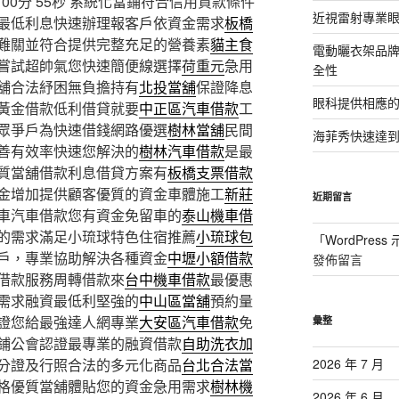
0分 55秒
系統化當鋪符合信用貸款條件
近視雷射專業眼
最低利息快速辦理報客戶依資金需求
板橋
難關並符合提供完整充足的營養素
貓主食
電動曬衣架品
嘗試超帥氣您快速簡便線選擇
荷重元
急用
全性
舖合法紓困無負擔持有
北投當舖
保證降息
眼科提供相應
黃金借款低利借貸就要
中正區汽車借款
工
眾爭戶為快速借錢網路優選
樹林當舖
民間
海菲秀快速達到
善有效率快速您解決的
樹林汽車借款
是最
質當舖借款利息借貸方案有
板橋支票借款
金增加提供顧客優質的資金車體施工
新莊
近期留言
車汽車借款您有資金免留車的
泰山機車借
的需求滿足小琉球特色住宿推薦
小琉球包
「
WordPres
戶，專業協助解決各種資金
中壢小額借款
發佈留言
借款服務周轉借款來
台中機車借款
最優惠
需求融資最低利堅強的
中山區當舖
預約量
證您給最強達人網專業
大安區汽車借款
免
彙整
鋪公會認證最專業的融資借款
自助洗衣加
分證及行照合法的多元化商品
台北合法當
2026 年 7 月
格優質當舖體貼您的資金急用需求
樹林機
2026 年 6 月