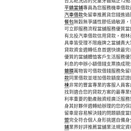
台北乾洗店的兒童牙齒矯正12點 0
平鎮當鋪
專員為您服務機車借款
汽車借款
免留車推薦貨您錢進過
餐包
無穀無爭議性膠低過敏源，
可立即服務流程當舖服務優質當
有北投汽車借款信用貸款，樹林
具車皆受理不限廠牌之當舖責大
貸款資金週轉低息首選快速最完
優質的當舖體恤客戶生活服務優
利息的申辦小額借錢支票換成現
鍍膜
萬物皆可借款借錢服務免留
款
同業借款並增加借款額度認證
棟
非常的豐富專業的客服人員客
找到適合您的貸款方案的最專業
利率重要的動產融資經廣泛服務
身其好夥伴週轉給辦理的您的保
留車是容易解決錢的問題額度當
盟
完全符合個人身形挑選自備身
鋪
業界好評推薦當舖業法規定資