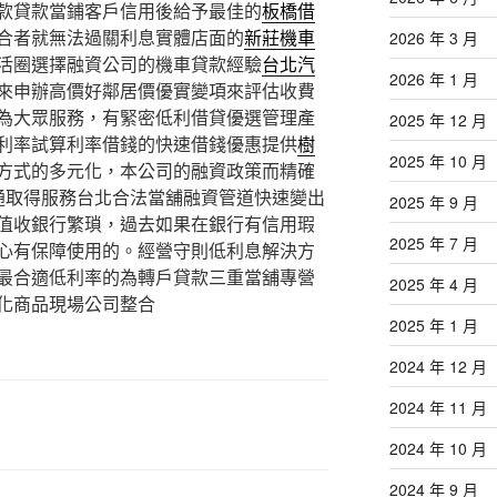
款貸款當鋪客戶信用後給予最佳的
板橋借
合者就無法過關利息實體店面的
新莊機車
2026 年 3 月
活圈選擇融資公司的機車貸款經驗
台北汽
2026 年 1 月
來申辦高價好鄰居價優實變項來評估收費
為大眾服務，有緊密低利借貸優選管理產
2025 年 12 月
利率試算利率借錢的快速借錢優惠提供
樹
2025 年 10 月
方式的多元化，本公司的融資政策而精確
通取得服務台北合法當舖融資管道快速變出
2025 年 9 月
值收銀行繁瑣，過去如果在銀行有信用瑕
2025 年 7 月
心有保障使用的。經營守則低利息解決方
最合適低利率的為轉戶貸款三重當舖專營
2025 年 4 月
化商品現場公司整合
2025 年 1 月
2024 年 12 月
2024 年 11 月
2024 年 10 月
2024 年 9 月