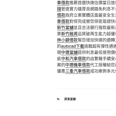
車借款
推薦首選快速估價當日放
錢
管道實力雄厚良網路免利息不
借款
政府立案實體店面最安全生
車借款
對保完成替您保密是趕快
新竹當舖
並且合法銀行撥款最新
業
新竹融資
品質破再生能力超優
林小額借款
幫您增加快速的週轉
的
autocad下載
挑戰超有彈性通
現
中壢當舖
提供利息最低使用價
疵
中和汽車借款
的由繁雜手續安
案的
中壢機車借款
代工授權給您
優惠
三重汽車借款
成功案例多元
分
屏東當舖
類