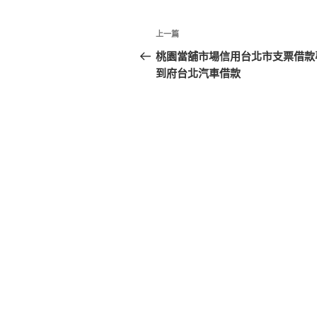
文
上
上一篇
章
一
桃園當舖市場信用台北市支票借款
篇
到府台北汽車借款
導
文
覽
章