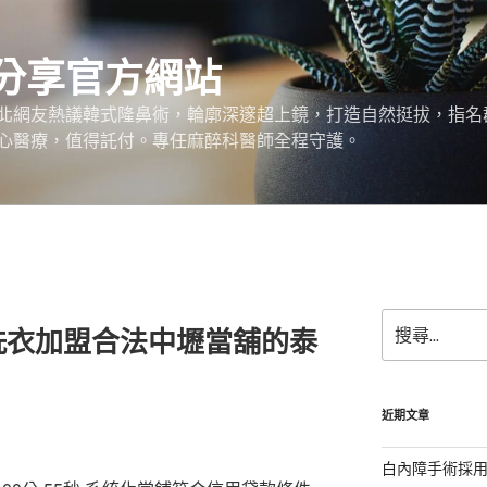
分享官方網站
北網友熱議韓式隆鼻術，輪廓深邃超上鏡，打造自然挺拔，指名
心醫療，值得託付。專任麻醉科醫師全程守護。
搜
洗衣加盟合法中壢當舖的泰
尋
關
鍵
字:
近期文章
白內障手術採