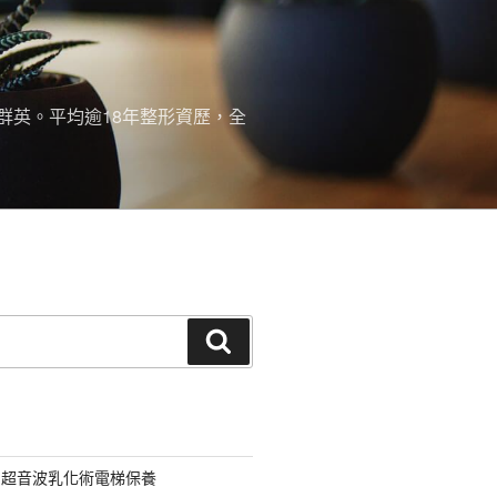
群英。平均逾18年整形資歷，全
搜
尋
用超音波乳化術電梯保養