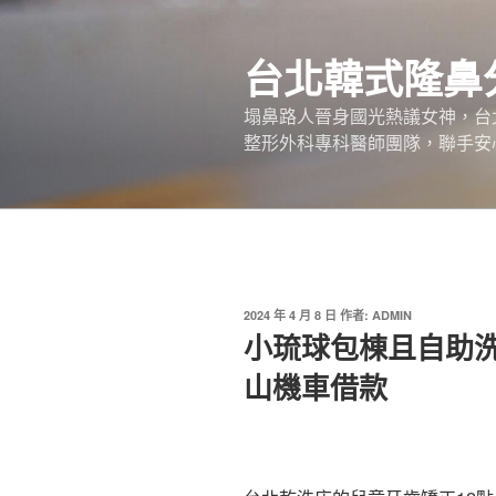
跳
至
台北韓式隆鼻
主
要
塌鼻路人晉身國光熱議女神，台
內
整形外科專科醫師團隊，聯手安
容
發
2024 年 4 月 8 日
作者:
ADMIN
佈
小琉球包棟且自助
於
山機車借款