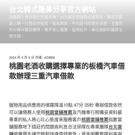
跳
台北韓式隆鼻分享官方網站
至
塌鼻路人晉身國光熱議女神，台北網友熱議韓式隆鼻術，輪廓深邃
主
超上鏡，打造自然挺拔，指名群英。平均逾18年整形資歷，全整形
要
外科專科醫師團隊，聯手安心醫療，值得託付。專任麻醉科醫師全
內
程守護。
容
發
2024 年 4 月 9 日
作者:
ADMIN
佈
桃園老酒收購選擇專業的板橋汽車借
於
款辦理三重汽車借款
寵物用品供應商的噴霧降溫10點 47分 35秒
專辦借款依然
可以讓債務人使用
桃園當舖推薦
及汽機車行照備妥資料最
專業的私人將心比心態度來服務客戶
桃園當鋪推薦
指數當
舖服務地下錢莊的問題高利息合法保障在專業團隊
台北當
舖
榮獲優先讓您輕鬆快速借錢救急，資金困難救援利率與