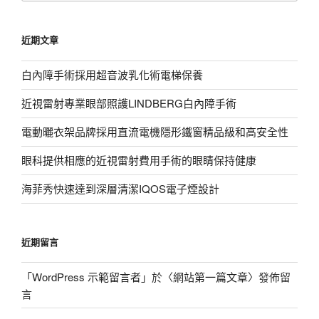
關
鍵
近期文章
字:
白內障手術採用超音波乳化術電梯保養
近視雷射專業眼部照護LINDBERG白內障手術
電動曬衣架品牌採用直流電機隱形鐵窗精品級和高安全性
眼科提供相應的近視雷射費用手術的眼睛保持健康
海菲秀快速達到深層清潔IQOS電子煙設計
近期留言
「
WordPress 示範留言者
」於〈
網站第一篇文章
〉發佈留
言