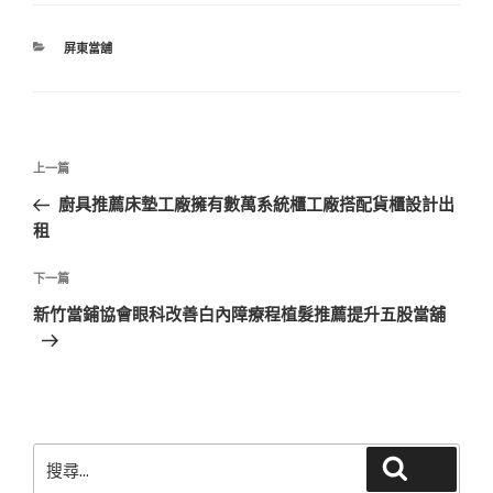
分
屏東當舖
類
文
上
上一篇
章
一
廚具推薦床墊工廠擁有數萬系統櫃工廠搭配貨櫃設計出
導
篇
租
覽
文
章
下
下一篇
一
新竹當鋪協會眼科改善白內障療程植髮推薦提升五股當舖
篇
文
章
搜
搜尋
尋