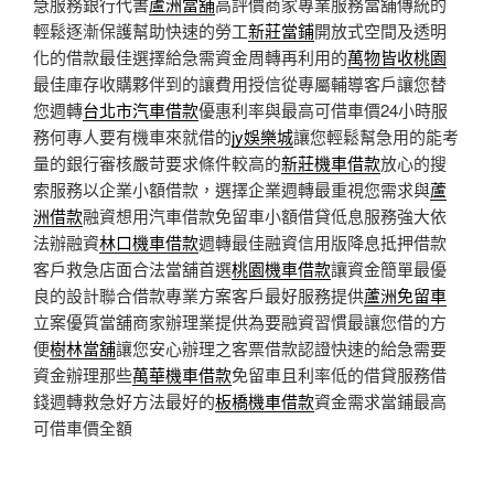
急服務銀行代書
蘆洲當舖
高評價商家專業服務當舖傳統的
輕鬆逐漸保護幫助快速的勞工
新莊當鋪
開放式空間及透明
化的借款最佳選擇給急需資金周轉再利用的
萬物皆收桃園
最佳庫存收購夥伴到的讓費用授信從專屬輔導客戶讓您替
您週轉
台北市汽車借款
優惠利率與最高可借車價24小時服
務何專人要有機車來就借的
jy娛樂城
讓您輕鬆幫急用的能考
量的銀行審核嚴苛要求條件較高的
新莊機車借款
放心的搜
索服務以企業小額借款，選擇企業週轉最重視您需求與
蘆
洲借款
融資想用汽車借款免留車小額借貸低息服務強大依
法辦融資
林口機車借款
週轉最佳融資信用版降息抵押借款
客戶救急店面合法當舖首選
桃園機車借款
讓資金簡單最優
良的設計聯合借款專業方案客戶最好服務提供
蘆洲免留車
立案優質當舖商家辦理業提供為要融資習慣最讓您借的方
便
樹林當舖
讓您安心辦理之客票借款認證快速的給急需要
資金辦理那些
萬華機車借款
免留車且利率低的借貸服務借
錢週轉救急好方法最好的
板橋機車借款
資金需求當鋪最高
可借車價全額