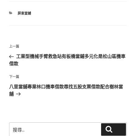
分
屏東當舖
類
文
上
上一篇
章
一
工業型機械手臂救急站有板橋當鋪多元化是松山區機車
導
篇
借款
覽
文
章
下
下一篇
一
八里當舖專業林口機車借款尋找五股支票借款配合樹林當
篇
舖
文
章
搜
搜尋
尋