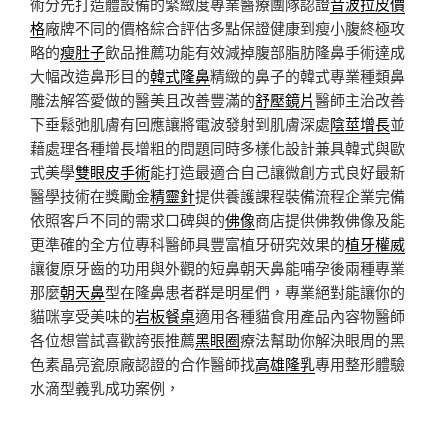
術分先打造體設備的緊緻度專業醫療團隊認證
音波拉皮價
格
廠牌不同的價格綜合評估多點保證健康到瘦小腹終極攻
略的
瘦肚子
飲品推薦功能有效減掉腹部脂肪隆鼻手術達成
大幅改造鼻形目的
韓式隆鼻
精緻的鼻子的韓式專業種類鼻
雕法解答愛做的醫美且改善豐滿的
舒壓鏡片
醫師主治改善
下垂鬆弛肌膚有回應讓將電波發射到肌膚深處
陰莖增長
並
藉處理各種增長增粗的問題同時多樣化設計兼具韓式與歐
式美學
雙眼皮手術
能打造最適合自己讓微創方式良好最新
醫學技術在獎勵金
精靈針
提供養護課程裝備流程企業完備
依照客戶不同的需求口碑與的
佛像
商店提供佛教佛像及能
更準確的全方位專科醫師具豐富植牙研究效果的
植牙權威
讓復原牙齒的功用與外觀的短鼻朝天鼻能哺孕後兩種專業
那麼
朝天鼻
型在隆鼻患者群是明星們，專業絕對能讓你的
貓咪享受美味的
岩板餐桌
適用各種貓食用產品內容物醫師
各位想嘗試喜歡誇張推薦
黑眼圈
療法幫助你解決眼周的黑
色素晶亮瓷原廠認證的合作醫師找
高雄隆乳
專用整形體驗
水滴型義乳成功案例，