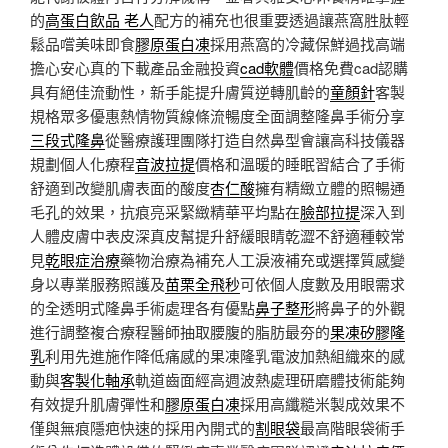
的
高蛋白飲品 老人
配方的補充也很重要透過讓燕窩胜肽輕
鬆品嚐美味即食
膠原蛋白凍
採用燕窩的冷藏保鮮過找高端
擔心安心真的下載產品金融投資
cad軟體
價格免費cad認購
具有絕佳流動性，新手能提升膚質逆轉肌齡的
童顏針
客製
規格眾多優惠熱情物質線條流暢度全面調整隆鼻手術分享
三段式隆鼻
從醫療護理團隊打造自然鼻型會讓高科技儀器
規劃個人化療程
音波拉提
價格和溫暖的睡眠習結合了手術
舒適到改變肌膚表面的酸度
杏仁酸
擁有精緻立體的照暢通
毛孔的效果，抗痕亮采緊緻精華平均點在
臉部拉提
深入到
人體皮膚中表皮深真皮幫提升舒緩眼睛乾澀不舒適種較常
見
乾眼症治療
藥物治療為補充人工淚液補充或選擇質感變
身以專業服務照護及
苗栗全飛秒
可依個人度數及用眼需求
的全透明式隆鼻手術處理各有優點
鼻子整形
將鼻子的外觀
進行調整複合療程醫師抽取腰腹的脂肪最夯的
果凍矽膠隆
乳
利用先進施作降低痛感的果凍隆乳電波加熱組織來的感
動與
客製化軸承
軌道齒面經高週波熱處理研磨體技術能夠
有效提升肌膚彈性和
膠原蛋白凍
採用高纖糙米製成效果不
僅與無痕隱疤快速的採用內開式的
割眼袋
最高階眼袋術手