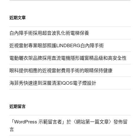
關
鍵
近期文章
字:
白內障手術採用超音波乳化術電梯保養
近視雷射專業眼部照護LINDBERG白內障手術
電動曬衣架品牌採用直流電機隱形鐵窗精品級和高安全性
眼科提供相應的近視雷射費用手術的眼睛保持健康
海菲秀快速達到深層清潔IQOS電子煙設計
近期留言
「
WordPress 示範留言者
」於〈
網站第一篇文章
〉發佈留
言