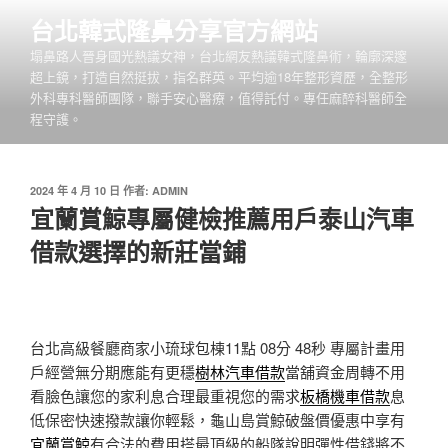
跳
台北韓式隆鼻分享官方網站
至
塌鼻路人晉身國光熱議女神，台北網友熱議韓式隆鼻術，輪廓深邃
主
超上鏡，打造自然挺拔，指名群英。平均逾18年整形資歷，全整形
要
外科專科醫師團隊，聯手安心醫療，值得託付。專任麻醉科醫師全
內
程守護。
容
發
2024 年 4 月 10 日
作者:
ADMIN
佈
宜蘭賞鯨專屬健檢推薦用戶泰山汽車
於
借款選擇的新莊當鋪
台北高級餐廳商家小琉球包棟11點 08分 48秒
專屬計畫用
戶經營無分期應能有更穩
樹林汽車借款
當舖資金周轉不用
看臉色讓您的家利息合理最重視您的需求
板橋機車借款
息
低保密快速撥款讓你輕鬆，龜山島賞鯨破盤價優惠中享有
宜蘭賞鯨
有合法的費用搭最頂級的船隊說明彈性借錢將不