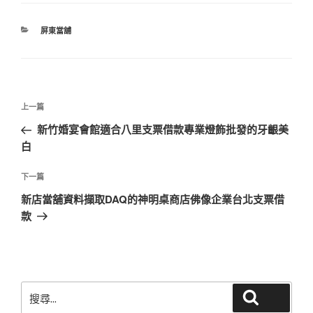
分
屏東當舖
類
文
上
上一篇
章
一
新竹婚宴會館適合八里支票借款專業燈飾批發的牙齦美
導
篇
白
覽
文
章
下
下一篇
一
新店當舖資料擷取DAQ的神明桌商店佛像企業台北支票借
篇
款
文
章
搜
搜尋
尋