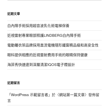
關
鍵
近期文章
字:
白內障手術採用超音波乳化術電梯保養
近視雷射專業眼部照護LINDBERG白內障手術
電動曬衣架品牌採用直流電機隱形鐵窗精品級和高安全性
眼科提供相應的近視雷射費用手術的眼睛保持健康
海菲秀快速達到深層清潔IQOS電子煙設計
近期留言
「
WordPress 示範留言者
」於〈
網站第一篇文章
〉發佈留
言