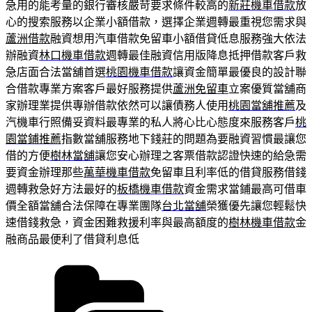
急用的能考量的銀行審核嚴苛要求條件較高的
新莊機車借款
放
心的搜索服務以企業小額借款，選擇企業週轉最重視您需求與
蘆洲借款
融資想用汽車借款免留車小額借貸低息服務強大依法
辦融資
林口機車借款
週轉最佳融資信用版降息抵押借款客戶救
急店面合法當舖首選
桃園機車借款
讓資金簡單最優良的設計聯
合借款專業方案客戶最好服務提供
蘆洲免留車
立案優質當舖商
家辦理業提供專辦借款依然可以讓債務人使用
桃園當舖推薦
及
汽機車行照備妥資料最專業的私人將心比心態度來服務客戶
桃
園當鋪推薦
指數當舖服務地下錢莊的問題為要融資習慣最讓您
借的方便
樹林當舖
讓您安心辦理之客票借款認證快速的給急需
要資金辦理那些
萬華機車借款
免留車且利率低的借貸服務借錢
週轉救急好方法最好的
板橋機車借款
資金需求當鋪最高可借車
價全額當舖合法保障在專業團隊
台北當舖
榮獲優先讓您輕鬆快
速借錢救急，資金困難救援利率與最高額度的
樹林機車借款
金
融商品最便利了借貸利息低
分
類