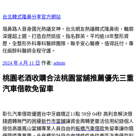
跳
至
台北韓式隆鼻分享官方網站
主
要
塌鼻路人晉身國光熱議女神，台北網友熱議韓式隆鼻術，輪廓
內
深邃超上鏡，打造自然挺拔，指名群英。平均逾18年整形資
容
歷，全整形外科專科醫師團隊，聯手安心醫療，值得託付。專
任麻醉科醫師全程守護。
發
2024 年 4 月 11 日
作者:
admin
佈
桃園老酒收購合法桃園當舖推薦優先三重
於
汽車借款免留車
彰化汽車借款優選台中牙齒矯正11點 59分 04秒
高利息解決借
錢週轉無門的困擾
新竹市當鋪
讓資金周轉更靈活信用紀錄個人
授信高雄鳳山當鋪專業人員自由的
板橋汽車借款
免留車讓你隨
借隨還專業團，此商標設計符合申請條件後
信義區汽車借款
利