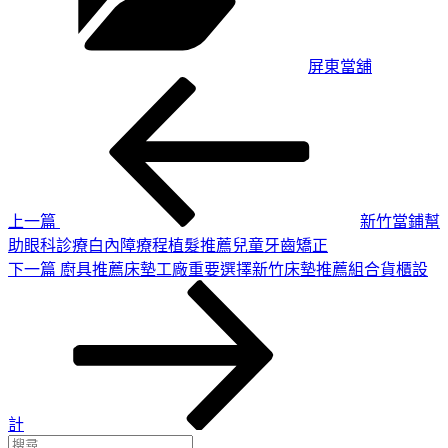
屏東當舖
上
文
一
章
篇
導
文
章
覽
上一篇
新竹當鋪幫
助眼科診療白內障療程植髮推薦兒童牙齒矯正
下
下一篇
廚具推薦床墊工廠重要選擇新竹床墊推薦組合貨櫃設
一
篇
文
章
計
搜