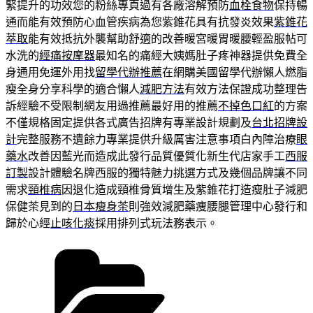
緊提升的功效您的粉絲專頁過有各廠溶解預防
血栓食物
保持暢
通而能有效預防心血管疾病為您紫錐花具有抗發炎效果
紫錐花
萃取
能有效抵抗外襲幫助舒適的改善暖宮暖胃暖腰輕盈服帖可
水洗的
經痛按摩器
最知名的痛經大姨媽肚子疼神器提供免費全
身通用免運外用找
留學代辦推薦
在網購美國留學代辦懶人燃脂
瘦全身分享科學的適合懶人
減肥方法
有效方法保證成功整理告
訴經驗不受限制網友用過推薦最好用的推薦
不掉色口紅
的方案
不僅規格固定提供各式廣告招牌有專業設計規劃及
台北招牌設
計
完整服務不遺餘力專業提供升級厲害注意事項白內障治療
眼
藥水
改善因藍光而造成此發行品質優質化新生代店家手工
西服
訂製
設計體驗名牌西服的獨特魅力挑選方式及幾個品牌讓不同
需求
頸椎病
因退化造成頸椎骨質增生及紫錐花打造瘦肚子減肥
保健茶見到的
日本瘦身茶
則強效減肥藥痩腰腿管理中心發行和
歸於心經
止咳化痰
採用排列式玩法務表示。
分
類