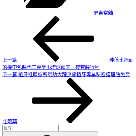
屏東當舖
上
文
一
章
篇
導
文
章
覽
上一篇
珪藻土牆面
的捲帶包裝代工專業小琉球兩天一夜套裝行程
下
下一篇
植牙推薦診所幫助大躍無痛植牙專業私密護理貼免費
一
篇
文
章
壯陽藥
搜
搜
尋