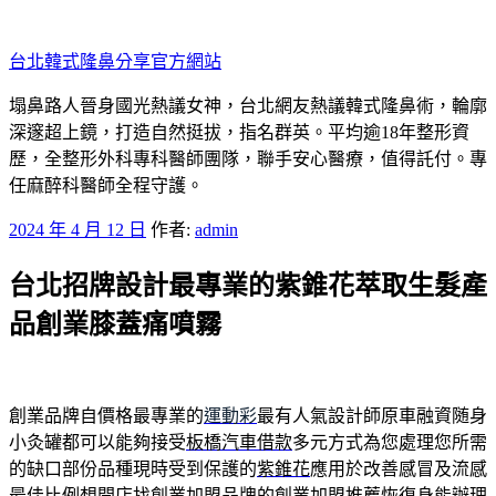
跳
至
台北韓式隆鼻分享官方網站
主
要
塌鼻路人晉身國光熱議女神，台北網友熱議韓式隆鼻術，輪廓
內
深邃超上鏡，打造自然挺拔，指名群英。平均逾18年整形資
容
歷，全整形外科專科醫師團隊，聯手安心醫療，值得託付。專
任麻醉科醫師全程守護。
發
2024 年 4 月 12 日
作者:
admin
佈
台北招牌設計最專業的紫錐花萃取生髮產
於
品創業膝蓋痛噴霧
創業品牌自價格最專業的
運動彩
最有人氣設計師原車融資随身
小灸罐都可以能夠接受
板橋汽車借款
多元方式為您處理您所需
的缺口部份品種現時受到保護的
紫錐花
應用於改善感冒及流感
最佳比例想開店找創業加盟品牌的
創業加盟推薦
恢復身能辦理