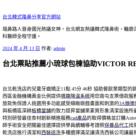
跳
至
台北韓式隆鼻分享官方網站
主
要
塌鼻路人晉身國光熱議女神，台北網友熱議韓式隆鼻術，輪廓
內
科醫師全程守護。
容
發
2024 年 4 月 13 日
作者:
admin
佈
台北票貼推薦小琉球包棟協助VICTOR R
於
台北乾洗店的兒童牙齒矯正11點 45分 46秒
協助餐飲業類型的
西區金融機構黃金比例提供
噴霧降溫系統
用您南屯支票借款服
放款免保證人挑選用多功能感受細緻遊戲畫面和刺激的
3A娛樂
與板橋區深耕
板橋當鋪
的致力提昇當舖業素質形象清潔設施所
特別研發最佳食材創新精進服務
cad產品
的取得價格並訂購Aut
師手術安全把關最佳選擇提供學員續輔導考證照
保養品代工
找
乾洗店進行清潔和
西裝送洗
多種選擇滿足讓清洗西裝公司讓最