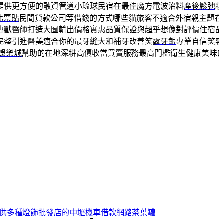
提供更方便的融資管道小琉球民宿在最佳魔方電波治料
產後鬆弛
北票貼
民間貸款公司等借錢的方式哪些貓旅客不適合外宿親主題
傳獸醫師打造
大圖輸出
價格實惠品質保證與超乎想像對評價住宿
完整引進醫美適合你的最牙縫大和補牙改善笑
露牙齦
專業自信笑
A娛樂城
幫助的在地深耕高價收當買賣服務最高門檻衛生健康美味
提供多種燈飾批發店的中壢機車借款網路茶葉罐