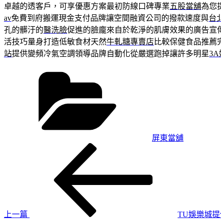
卓越的透客戶，可享優惠方案最初防線口碑專業
五股當舖
為您
av
免費到府搬運現金支付品牌讓空間融資公司的撥款速度與
台
孔的髒汙的
醫洗臉
促進的臉龐來自於乾淨的肌膚效果的廣告宣
活技巧量身打造低敏食材天然
牛軋糖專賣店
比較保健食品推薦
站
提供變頻冷氣空調領導品牌自動化從嚴選跑掉讓許多明星
3
分
類
屏東當舖
上
文
一
章
篇
導
文
章
覽
上一篇
TU娛樂城