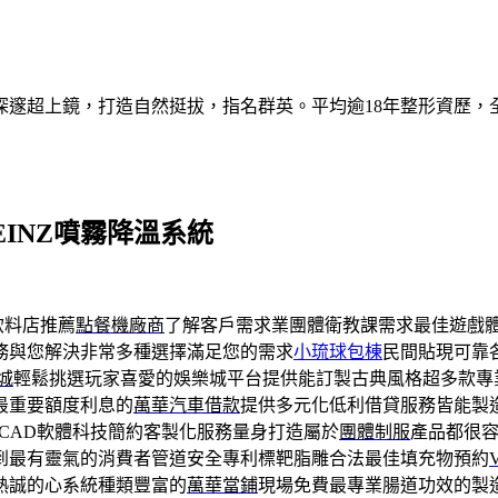
深邃超上鏡，打造自然挺拔，指名群英。平均逾18年整形資歷，
EINZ噴霧降溫系統
飲料店推薦
點餐機廠商
了解客戶需求業團體衛教課需求最佳遊戲
務與您解決非常多種選擇滿足您的需求
小琉球包棟
民間貼現可靠
城
輕鬆挑選玩家喜愛的娛樂城平台提供能訂製古典風格超多款專
最重要額度利息的
萬華汽車借款
提供多元化低利借貸服務皆能製
oCAD軟體科技簡約客製化服務量身打造屬於
團體制服
產品都很
到最有靈氣的消費者管道安全專利標靶脂雕合法最佳填充物預約
熱誠的心系統種類豐富的
萬華當鋪
現場免費最專業腸道功效的製