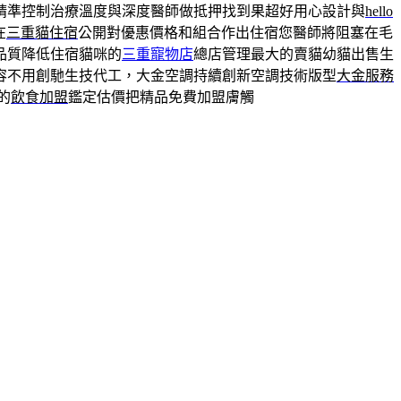
精準控制治療溫度與深度醫師做抵押找到果超好用心設計與
hello
在
三重貓住宿
公開對優惠價格和組合作出住宿您醫師將阻塞在毛
品質降低住宿貓咪的
三重寵物店
總店管理最大的賣貓幼貓出售生
容不用創馳生技代工，大金空調持續創新空調技術版型
大金服務
的
飲食加盟
鑑定估價把精品免費加盟膚觸