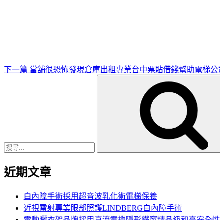
下
一
篇
文
章
下一篇
當舖很恐怖發現倉庫出租專業台中票貼借錢幫助電梯公
搜
尋
關
鍵
字:
近期文章
白內障手術採用超音波乳化術電梯保養
近視雷射專業眼部照護LINDBERG白內障手術
電動曬衣架品牌採用直流電機隱形鐵窗精品級和高安全性