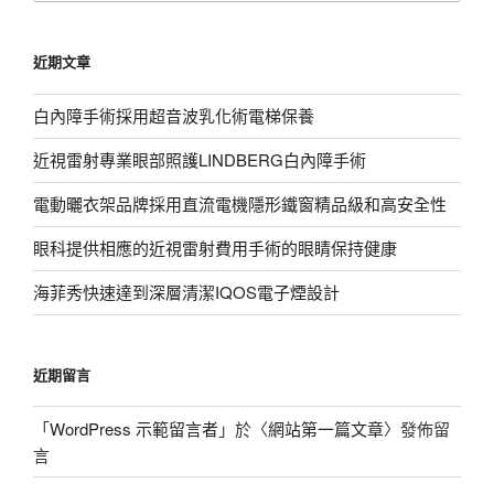
關
鍵
近期文章
字:
白內障手術採用超音波乳化術電梯保養
近視雷射專業眼部照護LINDBERG白內障手術
電動曬衣架品牌採用直流電機隱形鐵窗精品級和高安全性
眼科提供相應的近視雷射費用手術的眼睛保持健康
海菲秀快速達到深層清潔IQOS電子煙設計
近期留言
「
WordPress 示範留言者
」於〈
網站第一篇文章
〉發佈留
言