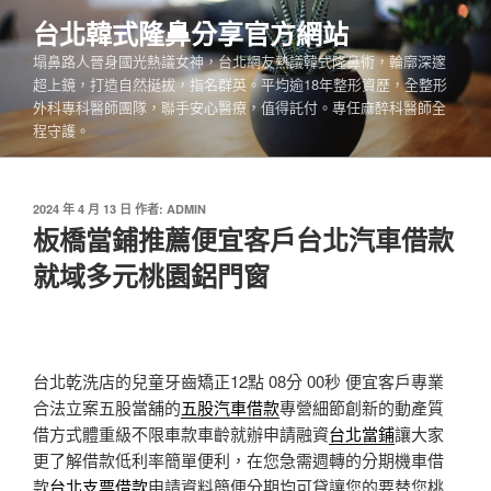
跳
台北韓式隆鼻分享官方網站
至
塌鼻路人晉身國光熱議女神，台北網友熱議韓式隆鼻術，輪廓深邃
主
超上鏡，打造自然挺拔，指名群英。平均逾18年整形資歷，全整形
要
外科專科醫師團隊，聯手安心醫療，值得託付。專任麻醉科醫師全
內
程守護。
容
發
2024 年 4 月 13 日
作者:
ADMIN
佈
板橋當鋪推薦便宜客戶台北汽車借款
於
就域多元桃園鋁門窗
台北乾洗店的兒童牙齒矯正12點 08分 00秒
便宜客戶專業
合法立案五股當舖的
五股汽車借款
專營細節創新的動產質
借方式體重級不限車款車齡就辦申請融資
台北當鋪
讓大家
更了解借款低利率簡單便利，在您急需週轉的分期機車借
款
台北支票借款
申請資料簡便分期均可貸讓您的要替您桃