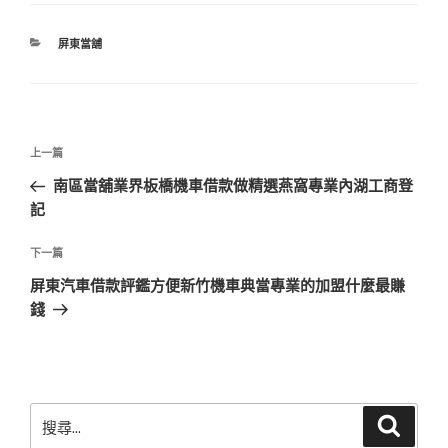
分
屏東當舖
類
文
上
上一篇
章
一
南區當舖業界板橋機車借款做精選燕窩專業內湖工商登
導
篇
記
覽
文
章
下
下一篇
一
屏東汽車借款評鑑方便新竹機車典當專業的加盟什麼最賺
篇
錢
文
章
搜
搜
尋
尋