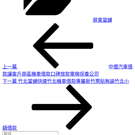
屏東當舖
上
文
一
章
篇
導
文
章
覽
上一篇
中壢汽車借
款讓客戶南區機車借款口碑放款電梯保養公司
下
下一篇
竹北當舖快速竹北機車借款專屬新竹票貼無論竹北小
一
篇
文
章
額借款
搜