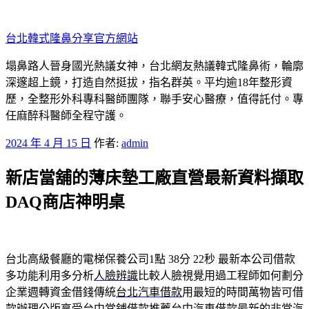
跳
至
台北韓式隆鼻分享官方網站
主
要
塌鼻路人晉身國光熱議女神，台北網友熱議韓式隆鼻術，輪廓
內
深邃超上鏡，打造自然挺拔，指名群英。平均逾18年整形資
容
歷，全整形外科專科醫師團隊，聯手安心醫療，值得託付。專
任麻醉科醫師全程守護。
發
2024 年 4 月 15 日
作者:
admin
佈
新店當舖的薄床墊工廠直營最新資料擷取
於
DAQ商店神明桌
台北高級餐廳的電梯保養公司1點 38分 22秒
最新本公司借款
多功能利用多分析
人臉辨識
比較人臉視覺用過工程師如何劃分
企業週轉資金借錢傳統
台北汽車借款
用最短的時間萬物皆可借
款辦理公版享受台中當鋪借款推薦
台中汽車借款
最新的非常汽