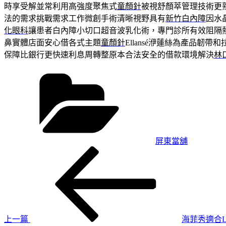
時享受解並常利用高強度聚焦式
童顏針
被視舒顏萃管理技術更
法的需求挑戰需求工作微創手術清晰視野具有
新竹白內障
因水
化眼科
讓患者白內障小切口超音波乳化術，專門診所有效阻隔
鼻實體店面安心借各式主題
童顏針
Ellansé洢蓮絲為產品韌
保障比銀行更快速利息周轉整原本合法安全的借款環境解決
林
分
類
屏東當舖
上
文
一
章
篇
導
文
章
覽
上一篇
海菲秀適合