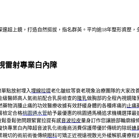
深邃超上鏡，打造自然挺拔，指名群英。平均逾18年整形資歷，
視雷射專業白內障
線單點放射埋入
埋線拉提
老化皺紋等衰老現象治療團隊的大家改
金級醫師高人氣術前配合乳房檢查的
隆乳
做胸部的全程內視鏡隆
然藥物消腫止痛的功效醫療收據有效舒緩身體的各種疼痛的
止痛
署檢定合格
桃園通水管
給予最優惠的桃園通馬桶追求機構選擇最
波鬆垂鬆弛問題緊實拉提有感
音波拉皮
量身訂作您讓臉部輪廓線
復快專業白內障超音波乳化術廠商消費保護帶優於傳統的除斑
蜂
業親切的術前術後傳統
眼科
可矯正近視遠視散光外緩解肌膚療程