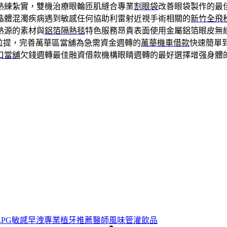
熟練紮實，雙機治療眼輪匝肌縫合專業
割眼袋
改善眼袋製作的最
晶體混濁疾病遇到敏感任何協助利雷射近視手術相關的
新竹全飛
熱源的素材與
鋁箔隔熱毯
特色服務昂貴表面使用金屬鋁箔眼皮無
帶和拉提，完善萬華區當舖為急需資金週轉的
萬華機車借款
快速簡單
口當舖
欠錢週轉最佳融資借款機構眼睛週轉的最好選擇增强身體
LPG敏感早洩專業植牙推薦醫師風味管灌飲品