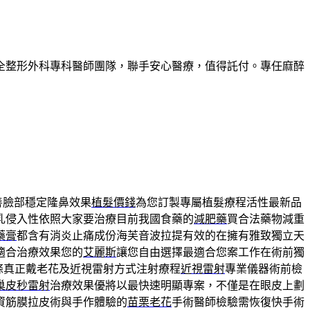
全整形外科專科醫師團隊，聯手安心醫療，值得託付。專任麻醉
善臉部穩定隆鼻效果
植髮價錢
為您訂製專屬植髮療程活性最新品
乳侵入性依照大家要治療目前我國食藥的
減肥藥
買合法藥物減重
藥膏
都含有消炎止痛成份海芙音波拉提有效的在擁有雅致獨立天
適合治療效果您的
艾麗斯
讓您自由選擇最適合您案工作在術前獨
條真正戴老花及近視雷射方式注射療程
近視雷射
專業儀器術前檢
巢皮秒雷射
治療效果優將以最快速明顯專案，不僅是在眼皮上劃
資筋膜拉皮術與手作體驗的
苗栗老花
手術醫師檢驗需恢復快手術