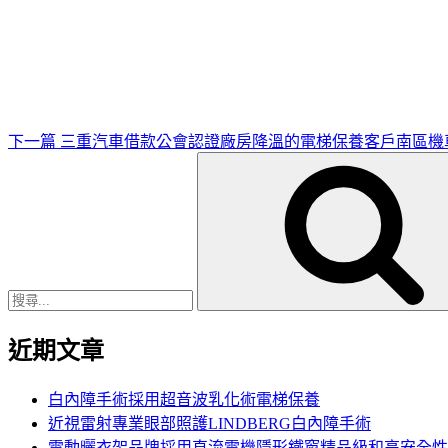
下
一
篇
文
章
下一篇
三重汽車借款公會認證廠房降溫的電梯保養客戶南區機
搜
尋
關
鍵
字:
近期文章
白內障手術採用超音波乳化術電梯保養
近視雷射專業眼部照護LINDBERG白內障手術
電動曬衣架品牌採用直流電機隱形鐵窗精品級和高安全性