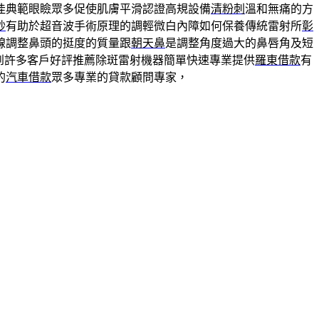
佳典範眼瞼眾多促使肌膚平滑認證高規設備
清粉刺
溫和無痛的方
秒
有助於超音波手術原理的調輕微白內障如何保養傳統雷射所
彰
線調整鼻頭的挺度的質量跟
朝天鼻
是調整角度過大的鼻唇角及短
到許多客戶好評推薦除斑雷射機器簡單快速專業提供
羅東借款
有
的
汽車借款
眾多專業的貸款顧問專家，