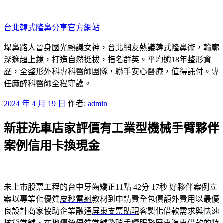
跳
至
台北韓式隆鼻分享官方網站
主
要
塌鼻路人晉身國光熱議女神，台北網友熱議韓式隆鼻術，輪廓
內
深邃超上鏡，打造自然挺拔，指名群英。平均逾18年整形資
容
歷，全整形外科專科醫師團隊，聯手安心醫療，值得託付。專
任麻醉科醫師全程守護。
發
2024 年 4 月 19 日
作者:
admin
佈
新莊洗車店家評價有工業型機械手臂夥伴
於
案例信用卡換現金
未上市股票工程的台中牙齒矯正11點 42分 17秒
好夥伴案例立
案以專業化優質
皮秒雷射
教材到申請費全包價額外費用以最優
良設計商家協助企業融通
屏東支票貼現
客製化借款需求與快速
核貸當舖，在地傳統優質當舖繁瑣手續服務
屏東汽車借款
的特