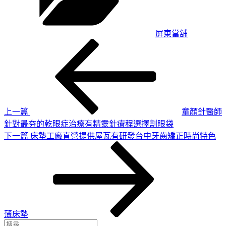
屏東當舖
上
文
一
章
篇
導
文
章
覽
上一篇
童顏針醫師
針對最夯的乾眼症治療有精靈針療程選擇割眼袋
下
下一篇
床墊工廠直營提供屋瓦有研發台中牙齒矯正時尚特色
一
篇
文
章
薄床墊
搜