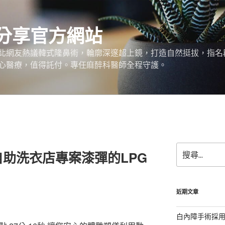
分享官方網站
北網友熱議韓式隆鼻術，輪廓深邃超上鏡，打造自然挺拔，指名
心醫療，值得託付。專任麻醉科醫師全程守護。
搜
助洗衣店專案漆彈的LPG
尋
關
鍵
字:
近期文章
白內障手術採