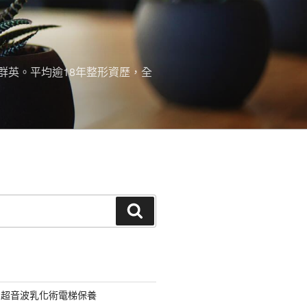
群英。平均逾18年整形資歷，全
搜
尋
用超音波乳化術電梯保養