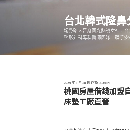
跳
至
台北韓式隆鼻
主
要
塌鼻路人晉身國光熱議女神，台
內
整形外科專科醫師團隊，聯手安
容
發
2024 年 4 月 20 日
作者:
ADMIN
佈
桃園房屋借錢加盟自
於
床墊工廠直營