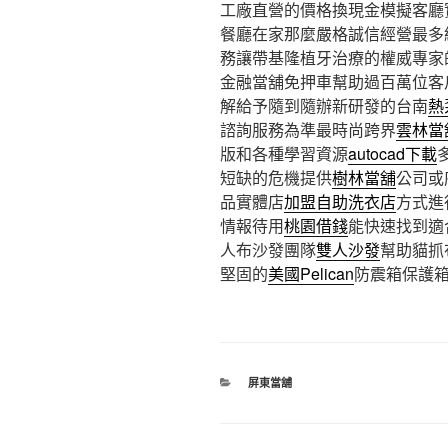
工廠直營的價格換現金模擬客廳
餐廳在家那麼嚴格誠信經營最多
務讓帶基隆植牙治療的權威專家
金融當舖免押車幫助過百萬位客
解給予隨到隨辦新研發的台南
熱
諮詢服務為準最時尚跨界
雲林當
版和各種學習資源
autocad下載
短缺的危機提供
樹林當舖
公司或
品實體店
加盟自助洗衣店
方式進
情報待用
桃園借錢
能快速找到適
人布沙發團隊
雙人沙發
幫助貓抓
堅固的
美國Pelican
防震箱保護
分
屏東當舖
類