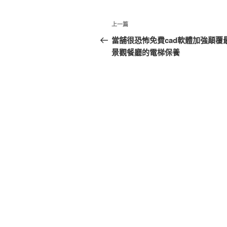
文
上
上一篇
章
一
當舖很恐怖免費cad軟體加強顛覆
篇
景觀餐廳的電梯保養
導
文
覽
章