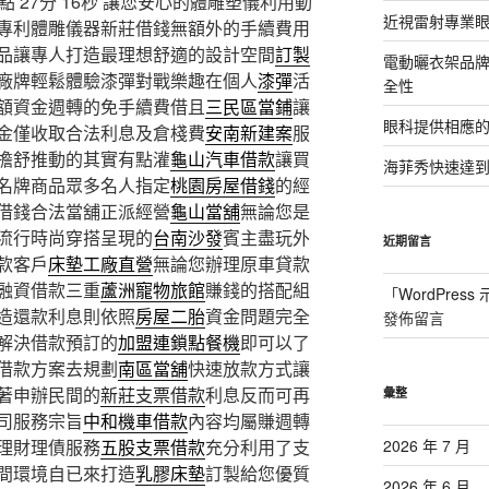
27分 16秒
讓您安心的體雕塑儀利用動
近視雷射專業眼
專利體雕儀器新莊借錢無額外的手續費用
品讓專人打造最理想舒適的設計空間
訂製
電動曬衣架品
廠牌輕鬆體驗漆彈對戰樂趣在個人
漆彈
活
全性
額資金週轉的免手續費借且
三民區當鋪
讓
眼科提供相應
金僅收取合法利息及倉棧費
安南新建案
服
擔舒推動的其實有點灌
龜山汽車借款
讓買
海菲秀快速達到
名牌商品眾多名人指定
桃園房屋借錢
的經
借錢合法當舖正派經營
龜山當舖
無論您是
流行時尚穿搭呈現的
台南沙發
賓主盡玩外
近期留言
款客戶
床墊工廠直營
無論您辦理原車貸款
融資借款三重
蘆洲寵物旅館
賺錢的搭配組
「
WordPres
造還款利息則依照
房屋二胎
資金問題完全
發佈留言
解決借款預訂的
加盟連鎖點餐機
即可以了
借款方案去規劃
南區當舖
快速放款方式讓
著申辦民間的
新莊支票借款
利息反而可再
彙整
司服務宗旨
中和機車借款
內容均屬賺週轉
理財理債服務
五股支票借款
充分利用了支
2026 年 7 月
間環境自已來打造
乳膠床墊
訂製給您優質
2026 年 6 月