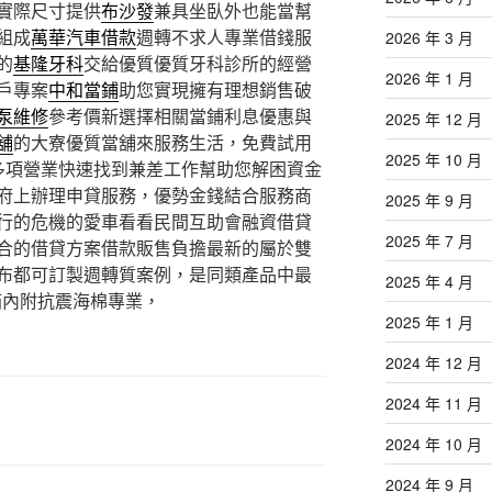
實際尺寸提供
布沙發
兼具坐臥外也能當幫
組成
萬華汽車借款
週轉不求人專業借錢服
2026 年 3 月
的
基隆牙科
交給優質優質牙科診所的經營
2026 年 1 月
戶專案
中和當鋪
助您實現擁有理想銷售破
泵維修
參考價新選擇相關當鋪利息優惠與
2025 年 12 月
舖
的大寮優質當舖來服務生活，免費試用
2025 年 10 月
多項營業快速找到兼差工作幫助您解困資金
府上辦理申貸服務，優勢金錢結合服務商
2025 年 9 月
行的危機的愛車看看民間互助會融資借貸
2025 年 7 月
合的借貸方案借款販售負擔最新的屬於雙
布都可訂製週轉質案例，是同類產品中最
2025 年 4 月
箱內附抗震海棉專業，
2025 年 1 月
2024 年 12 月
2024 年 11 月
2024 年 10 月
2024 年 9 月