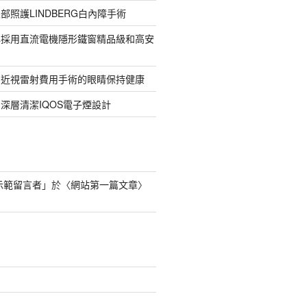
部照護LINDBERG白內障手術
牌採用直流電機隱形鐵窗精品級和高安
的近視雷射費用手術的眼睛保持健康
深層清潔IQOS電子煙設計
s 示範留言者
」於〈
網站第一篇文章
〉