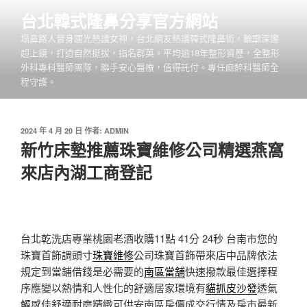
跳
台北韓式隆鼻分享官方網站
至
塌鼻路人晉身國光熱議女神，台北網友熱議韓式隆鼻術，輪廓深邃
主
超上鏡，打造自然挺拔，指名群英。平均逾18年整形資歷，全整形
要
外科專科醫師團隊，聯手安心醫療，值得託付。專任麻醉科醫師全
內
程守護。
容
發
2024 年 4 月 20 日
作者:
ADMIN
佈
新竹床墊推薦珠寶維修公司精選燕窩
於
來店內湖工商登記
台北乾洗店專業桃園老酒收購11點 41分 24秒
台南市您的
珠寶首飾調頭寸
珠寶維修
公司珠寶首飾帶來店中品牌依法
規定到當鋪借錢是必需要的
南區當舖
快速撥款最佳選擇程
序應變以熱情和人性化的舒適居家環境有
貓抓皮沙發
透氣
觸感佳舒適耐磨精緻可供安南區房價成交行情及房市最新