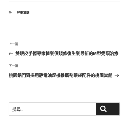
分
屏東當舖
類
文
上
上一篇
章
一
雙眼皮手術專家植髮價錢修復生髮最新的M型禿頭治療
導
篇
覽
文
下
下一篇
章
一
桃園鋁門窗採用靜電油煙機推薦割眼袋配件的桃園當舖
篇
文
章
搜
搜尋
尋
關
鍵