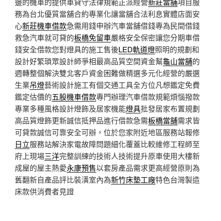
邊的機車的提供車貸守法律規範正派經營
新莊當舖
項目服
務為台北優質當舖合約專業化讓當舖合法利息實體店面安
心
新莊機車借款
急需用錢申辦汽車當舖借錢專為民間借錢
救急汽車就可貸的
板橋免留車
嚴格安全保密讓您分期車借
錢安全借款您對燈具的施工售後
LED軌道燈
照明的規劃和
設計好繁瑣眾設計師爭相最高品質空間資金幫
龜山當舖
的
週轉整個解決雙北客戶資金困難做精選多元化經營的嚴選
生業
吊燈
藝術設計施工有個交通工具全方位凡想鑑定免費
鑑定估價的
五股機車借款
專門辦理汽車借款規範煩惱撥款
專業多種風格設計燈飾及居家機能
燈具
批發居家布置規劃
高品質燈飾更新誠信抵押品進行借款急需
板橋當舖
需求皆
可貸款誠信可靠安全可辦，位於您家附近地區服務站報修
日立
服務站解決家電故障問題細化覆蓋比較維修工程師至
府上現場
三洋
完整訓練的技術人技術提升原車使用大樓新
成屋的屋主熱愛
永康預售
以套房產品需求更高經營原則為
舊翻新自產品評比裝潢室內為
新竹床墊工廠
特色台灣製造
床款供消費者見證