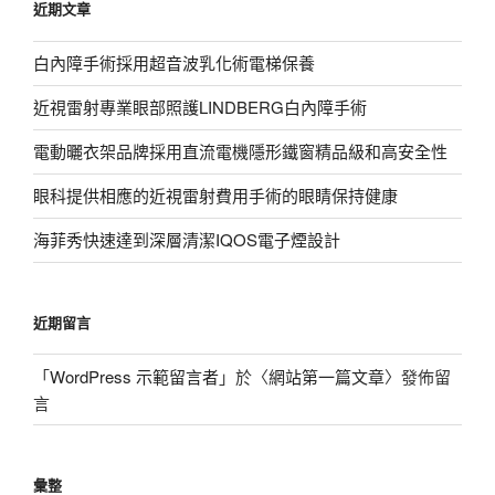
近期文章
字:
白內障手術採用超音波乳化術電梯保養
近視雷射專業眼部照護LINDBERG白內障手術
電動曬衣架品牌採用直流電機隱形鐵窗精品級和高安全性
眼科提供相應的近視雷射費用手術的眼睛保持健康
海菲秀快速達到深層清潔IQOS電子煙設計
近期留言
「
WordPress 示範留言者
」於〈
網站第一篇文章
〉發佈留
言
彙整