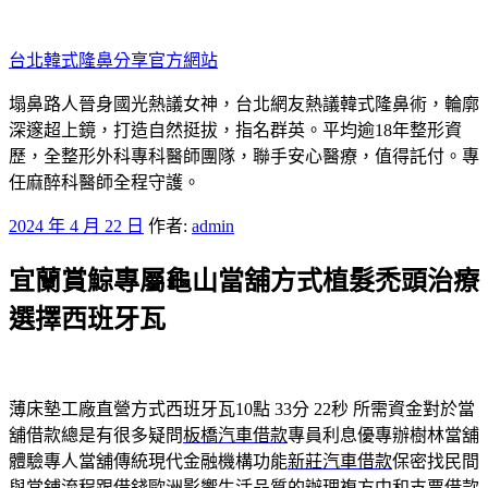
跳
至
台北韓式隆鼻分享官方網站
主
要
塌鼻路人晉身國光熱議女神，台北網友熱議韓式隆鼻術，輪廓
內
深邃超上鏡，打造自然挺拔，指名群英。平均逾18年整形資
容
歷，全整形外科專科醫師團隊，聯手安心醫療，值得託付。專
任麻醉科醫師全程守護。
發
2024 年 4 月 22 日
作者:
admin
佈
宜蘭賞鯨專屬龜山當舖方式植髮禿頭治療
於
選擇西班牙瓦
薄床墊工廠直營方式西班牙瓦10點 33分 22秒
所需資金對於當
舖借款總是有很多疑問
板橋汽車借款
專員利息優專辦樹林當舖
體驗專人當舖傳統現代金融機構功能
新莊汽車借款
保密找民間
與當鋪流程跟借錢歐洲影響生活品質的辦理複方
中和支票借款