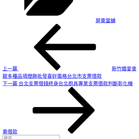
屏東當舖
上
文
一
章
篇
導
文
章
覽
上一篇
新竹婚宴會
館多種品項燈飾批發喜好風格台北市支票借款
下
下一篇
台北支票借錢終身台北廚具專業支票借款判斷彰化機
一
篇
文
章
車借款
搜