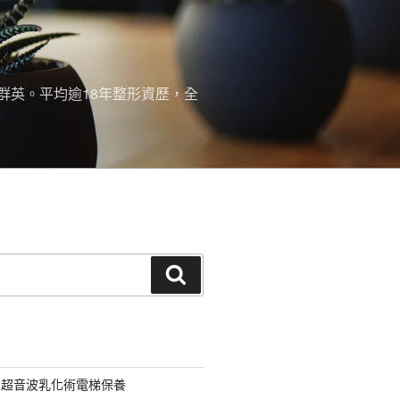
群英。平均逾18年整形資歷，全
搜
尋
用超音波乳化術電梯保養