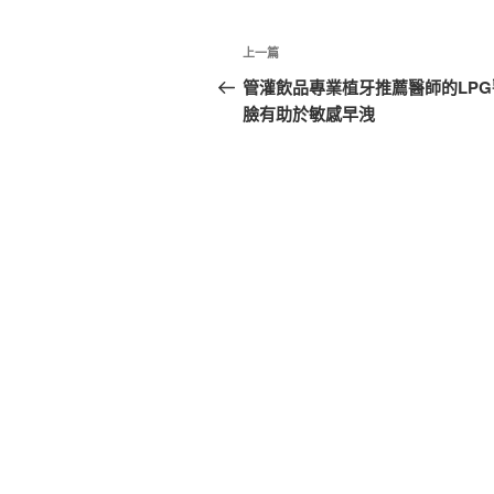
文
上
上一篇
章
一
管灌飲品專業植牙推薦醫師的LPG
篇
臉有助於敏感早洩
導
文
覽
章