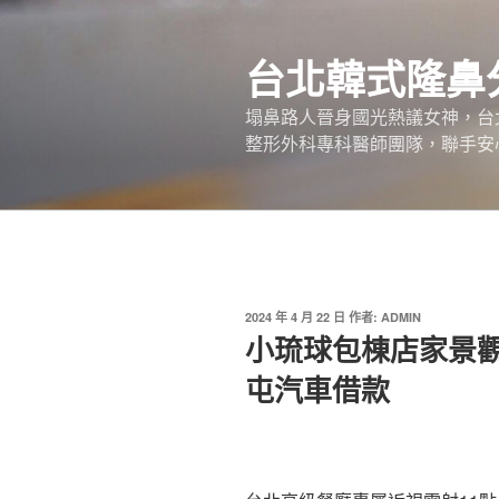
跳
至
台北韓式隆鼻
主
要
塌鼻路人晉身國光熱議女神，台
內
整形外科專科醫師團隊，聯手安
容
發
2024 年 4 月 22 日
作者:
ADMIN
佈
小琉球包棟店家景
於
屯汽車借款