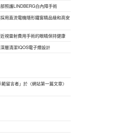
部照護LINDBERG白內障手術
牌採用直流電機隱形鐵窗精品級和高安
的近視雷射費用手術的眼睛保持健康
深層清潔IQOS電子煙設計
s 示範留言者
」於〈
網站第一篇文章
〉