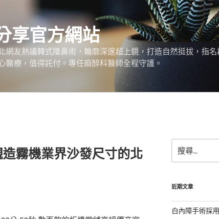
分享官方網站
北網友熱議韓式隆鼻術，輪廓深邃超上鏡，打造自然挺拔，指名
心醫療，值得託付。專任麻醉科醫師全程守護。
搜
觀造霧機業界沙發尺寸的北
尋
關
鍵
字:
近期文章
白內障手術採