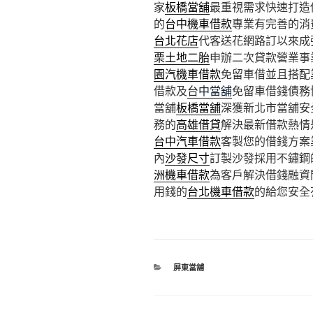
家
板橋當舖
最重視需求快速打造
的
台中機車借款
專業有完善的消
台北花店
代客送花網路訂以來成
栗土地二胎
申辦二次貸款營業事
園汽機車借款
免留車借並且搭配
借款及
台中當舖
免留車借錢債務
當舖
板橋當舖
深獲新北市當舖安
務的
高雄借貸
解決最新借款熱情
台中汽車借款
客製您的借錢方案
內
沙發尺寸
訂製沙發採用不鏽鋼
洲機車借款
為客戶解決借錢融資
用錢的
台北機車借款
的給您安全
分
屏東當舖
類