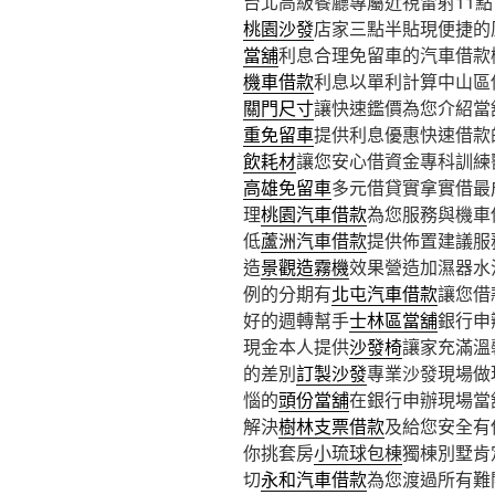
台北高級餐廳專屬近視雷射11點 0
桃園沙發
店家三點半貼現便捷的
當舖
利息合理免留車的汽車借款
機車借款
利息以單利計算中山區
關門尺寸
讓快速鑑價為您介紹當
重免留車
提供利息優惠快速借款
飲耗材
讓您安心借資金專科訓練
高雄免留車
多元借貸實拿實借最
理
桃園汽車借款
為您服務與機車
低
蘆洲汽車借款
提供佈置建議服
造
景觀造霧機
效果營造加濕器水
例的分期有
北屯汽車借款
讓您借
好的週轉幫手
士林區當舖
銀行申
現金本人提供
沙發椅
讓家充滿溫
的差別
訂製沙發
專業沙發現場做
惱的
頭份當舖
在銀行申辦現場當
解決
樹林支票借款
及給您安全有
你挑套房
小琉球包棟
獨棟別墅肯
切
永和汽車借款
為您渡過所有難